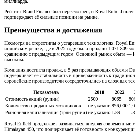
миллиарда.
Рейтинг Brand Finance был пересмотрен, и Royal Enfield полу
подтверждает её сильные позиции на рынке.
Преимущества и достижения
Несмотря на стереотипы о устаревших технологиях, Royal Enfi
индийском рынке, где в 2025 году было продано 1 071 809 мо
сравнению с предыдущим годом. Основной рынок сбыта — Инд
высоким.
Компания достигла продаж, в 5 раз превышающих объемы Duc
подчеркивает её стабильность и приверженность к традицион
европейские производители сосредоточились на сложных тех
Показатель
2018
2022
2
Стоимость акций (рупии)
2500
8065
806
Количество проданных мотоциклов
не указано
856,000
1,0
Рыночная капитализация (трлн рупий)
не указано
1.89
1.8
Royal Enfield продолжает развиваться, внедряя современные м
Himalayan 450, что подчеркивает её готовность к конкуренци