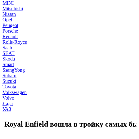
MINI
Mitsubishi
Nissan
Opel
Peugeot
Porsche
Renault
Rolls-Royce
Saab
SEAT
Skoda
Smart
SsangYong
Subaru
Suzuki
Toyota
Volkswagen
Volvo
Лада
УАЗ
Royal Enfield вошла в тройку самых б