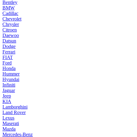
Bentley
BMW
Cadillac
Chevrolet
Chrysler
Citroen
Daewoo
Datsun
Dodge
Ferrari
FIAT
Ford
Honda
Hummer
Hyundai
Infiniti
Jaguar
Jeep
KIA
Lamborghini
Land Rover
Lexus
Maserati
Mazda
Mercedes-Benz