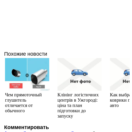
Похожие новости
Чем прямоточный
Клінінг логістичних
Как выбра
глушитель
центрів в Ужгороді:
коврики п
отличается от
ціна та план
авто
обычного
підготовки до
запуску
Комментировать