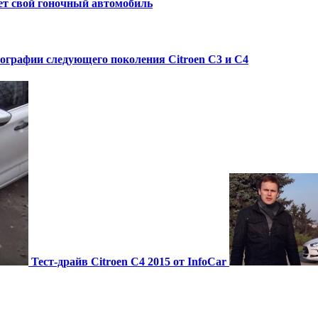
ет свой гоночный автомобиль
графии следующего поколения Citroen C3 и C4
Тест-драйв Citroen C4 2015 от InfoCar