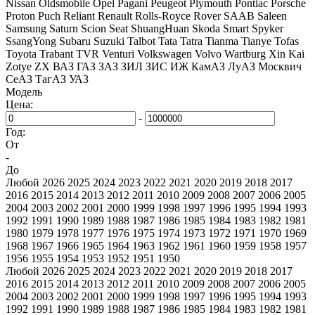
Nissan
Oldsmobile
Opel
Pagani
Peugeot
Plymouth
Pontiac
Porsche
Proton
Puch
Reliant
Renault
Rolls-Royce
Rover
SAAB
Saleen
Samsung
Saturn
Scion
Seat
ShuangHuan
Skoda
Smart
Spyker
SsangYong
Subaru
Suzuki
Talbot
Tata
Tatra
Tianma
Tianye
Tofas
Toyota
Trabant
TVR
Venturi
Volkswagen
Volvo
Wartburg
Xin Kai
Zotye
ZX
ВАЗ
ГАЗ
ЗАЗ
ЗИЛ
ЗИС
ИЖ
КамАЗ
ЛуАЗ
Москвич
СеАЗ
ТагАЗ
УАЗ
Модель
Цена:
-
Год:
От
-
До
Любой
2026
2025
2024
2023
2022
2021
2020
2019
2018
2017
2016
2015
2014
2013
2012
2011
2010
2009
2008
2007
2006
2005
2004
2003
2002
2001
2000
1999
1998
1997
1996
1995
1994
1993
1992
1991
1990
1989
1988
1987
1986
1985
1984
1983
1982
1981
1980
1979
1978
1977
1976
1975
1974
1973
1972
1971
1970
1969
1968
1967
1966
1965
1964
1963
1962
1961
1960
1959
1958
1957
1956
1955
1954
1953
1952
1951
1950
Любой
2026
2025
2024
2023
2022
2021
2020
2019
2018
2017
2016
2015
2014
2013
2012
2011
2010
2009
2008
2007
2006
2005
2004
2003
2002
2001
2000
1999
1998
1997
1996
1995
1994
1993
1992
1991
1990
1989
1988
1987
1986
1985
1984
1983
1982
1981