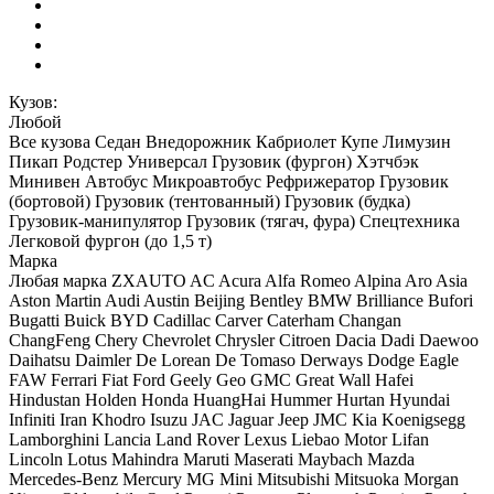
Кузов:
Любой
Все кузова
Седан
Внедорожник
Кабриолет
Купе
Лимузин
Пикап
Родстер
Универсал
Грузовик (фургон)
Хэтчбэк
Минивен
Автобус
Микроавтобус
Рефрижератор
Грузовик
(бортовой)
Грузовик (тентованный)
Грузовик (будка)
Грузовик-манипулятор
Грузовик (тягач, фура)
Спецтехника
Легковой фургон (до 1,5 т)
Марка
Любая марка
ZXAUTO
AC
Acura
Alfa Romeo
Alpina
Aro
Asia
Aston Martin
Audi
Austin
Beijing
Bentley
BMW
Brilliance
Bufori
Bugatti
Buick
BYD
Cadillac
Carver
Caterham
Changan
ChangFeng
Chery
Chevrolet
Chrysler
Citroen
Dacia
Dadi
Daewoo
Daihatsu
Daimler
De Lorean
De Tomaso
Derways
Dodge
Eagle
FAW
Ferrari
Fiat
Ford
Geely
Geo
GMC
Great Wall
Hafei
Hindustan
Holden
Honda
HuangHai
Hummer
Hurtan
Hyundai
Infiniti
Iran Khodro
Isuzu
JAC
Jaguar
Jeep
JMC
Kia
Koenigsegg
Lamborghini
Lancia
Land Rover
Lexus
Liebao Motor
Lifan
Lincoln
Lotus
Mahindra
Maruti
Maserati
Maybach
Mazda
Mercedes-Benz
Mercury
MG
Mini
Mitsubishi
Mitsuoka
Morgan