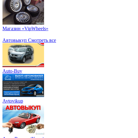
Магазин «VipWheels»
Автовыкуп
Смотреть все
Auto-Buy
Avtovikup