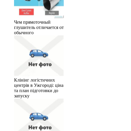
Чем прямоточный
глушитель отличается от
обычного
Клінінг логістичних
центрів в Ужгороді: ціна
та план підготовки до
запуску