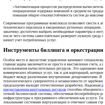
«Автоматизация процессов распределения вычислитель
операционные издержки компаний в среднем на тридцат
повышая общую отказоустойчивость систем до максимал
Современные программные комплексы позволяют свести к а
технического персонала в ежедневных рутинных операциях. 
заказчику достаточно выбрать необходимые параметры в инту
после чего система самостоятельно развернет нужную среду, 
начнет учет потребленных услуг.
Инструменты биллинга и оркестрации
Особое место в экосистеме управления занимают специализи
главная задача заключается не просто в выставлении счета, а
использования вычислительных ресурсов. Это одинаково важ
коммерческих облачных услуг, так и для корпораций, которым
бюджет между различными внутренними департаментами. В у
технологического суверенитета и независимости от зарубежн
предсказуемо выходят отечественные разработки. Надежная
р
предоставления виртуальных ресурсов
способна объединить в
точной биллинговой системы, обеспечивая бесперебойную ра
инфраструктуры и программного обеспечения как услуги. Та
локальными системами виртуализации и отвечают самым стро