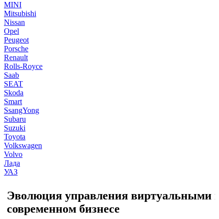
MINI
Mitsubishi
Nissan
Opel
Peugeot
Porsche
Renault
Rolls-Royce
Saab
SEAT
Skoda
Smart
SsangYong
Subaru
Suzuki
Toyota
Volkswagen
Volvo
Лада
УАЗ
Эволюция управления виртуальными 
современном бизнесе