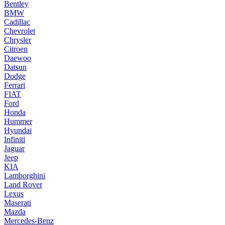
Bentley
BMW
Cadillac
Chevrolet
Chrysler
Citroen
Daewoo
Datsun
Dodge
Ferrari
FIAT
Ford
Honda
Hummer
Hyundai
Infiniti
Jaguar
Jeep
KIA
Lamborghini
Land Rover
Lexus
Maserati
Mazda
Mercedes-Benz