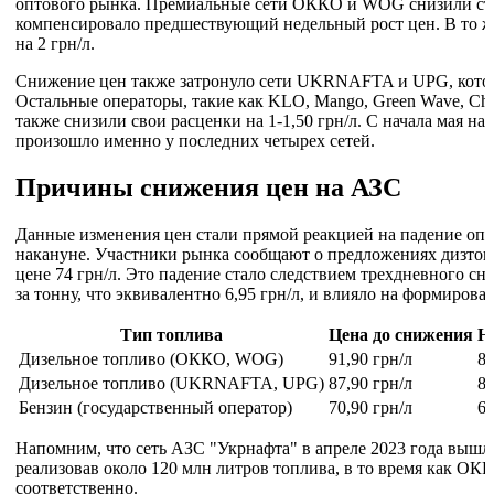
оптового рынка. Премиальные сети ОККО и WOG снизили стои
компенсировало предшествующий недельный рост цен. В то же
на 2 грн/л.
Снижение цен также затронуло сети UKRNAFTA и UPG, которы
Остальные операторы, такие как KLO, Mango, Green Wave, Ch
также снизили свои расценки на 1-1,50 грн/л. С начала мая н
произошло именно у последних четырех сетей.
Причины снижения цен на АЗС
Данные изменения цен стали прямой реакцией на падение опт
накануне. Участники рынка сообщают о предложениях дизтопл
цене 74 грн/л. Это падение стало следствием трехдневного с
за тонну, что эквивалентно 6,95 грн/л, и влияло на формиров
Тип топлива
Цена до снижения
Н
Дизельное топливо (ОККО, WOG)
91,90 грн/л
89
Дизельное топливо (UKRNAFTA, UPG)
87,90 грн/л
86
Бензин (государственный оператор)
70,90 грн/л
69
Напомним, что сеть АЗС "Укрнафта" в апреле 2023 года вышл
реализовав около 120 млн литров топлива, в то время как ОК
соответственно.