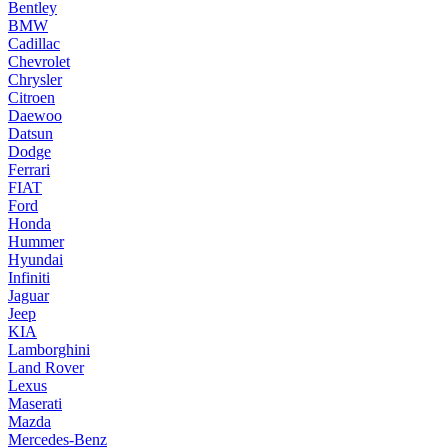
Bentley
BMW
Cadillac
Chevrolet
Chrysler
Citroen
Daewoo
Datsun
Dodge
Ferrari
FIAT
Ford
Honda
Hummer
Hyundai
Infiniti
Jaguar
Jeep
KIA
Lamborghini
Land Rover
Lexus
Maserati
Mazda
Mercedes-Benz