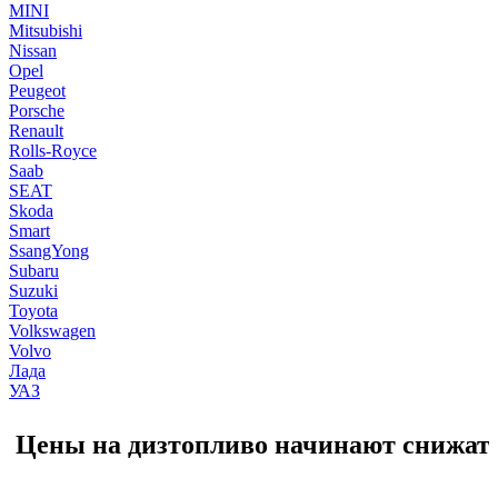
MINI
Mitsubishi
Nissan
Opel
Peugeot
Porsche
Renault
Rolls-Royce
Saab
SEAT
Skoda
Smart
SsangYong
Subaru
Suzuki
Toyota
Volkswagen
Volvo
Лада
УАЗ
Цены на дизтопливо начинают снижат