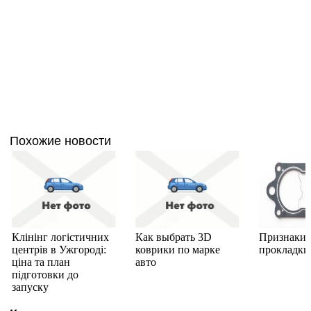
Похожие новости
Клінінг логістичних
Как выбрать 3D
Признаки 
центрів в Ужгороді:
коврики по марке
прокладки
ціна та план
авто
підготовки до
запуску