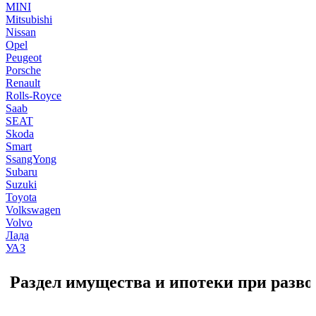
MINI
Mitsubishi
Nissan
Opel
Peugeot
Porsche
Renault
Rolls-Royce
Saab
SEAT
Skoda
Smart
SsangYong
Subaru
Suzuki
Toyota
Volkswagen
Volvo
Лада
УАЗ
Раздел имущества и ипотеки при разво