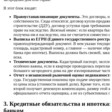
В этот блок входят:
Правоустанавливающие документы.
Это договоры, на
собственности. Сюда относятся: договор купли-продажи
строительстве (ДДУ), договор уступки прав требования,
праве на наследство.
Важный нюанс:
если квартира была
получена им в наследство, она не считается совместно н
Выписка из ЕГРН (Единого государственного реестра
правоподтверждающий документ. В нем указан текущий 
площадь, кадастровый номер, а главное — наличие обрем
банка при ипотеке). Выписка должна быть свежей, заказа
иска.
Технические документы.
Кадастровый паспорт, экспли
особенно важны, если в квартире проводилась переплани
большого загородного дома на две изолированные части
Отчет о независимой рыночной оценке недвижимости
суда. Государственная пошлина при подаче имущественн
из цены иска (стоимости вашей доли). Кроме того, если 
второй получает денежную компенсацию, размер этой к
официального отчета оценщика, а не из субъективных п
3. Кредитные обязательства и ипотека
банком