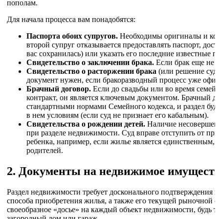
пополам.
Для начала процесса вам понадобятся:
Паспорта обоих супругов.
Необходимы оригиналы и коп
второй супруг отказывается предоставлять паспорт, дос
вас сохранилась) или указать его последние известные 
Свидетельство о заключении брака.
Если брак еще не р
Свидетельство о расторжении брака
(или решение суда
документ нужен, если бракоразводный процесс уже офи
Брачный договор.
Если до свадьбы или во время семей
контракт, он является ключевым документом. Брачный д
стандартными нормами Семейного кодекса, и раздел бу
в нем условиям (если суд не признает его кабальным).
Свидетельства о рождении детей.
Наличие несовершенн
при разделе недвижимости. Суд вправе отступить от при
ребенка, например, если жилье является единственным, 
родителей.
2. Документы на недвижимое имущест
Раздел недвижимости требует досконального подтверждения не
способа приобретения жилья, а также его текущей рыночной 
своеобразное «досье» на каждый объект недвижимости, будь то
загородный дом или гараж.