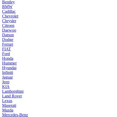
Bentley
BMW
Cadillac
Chevrolet
Chrysler
Citroen
Daewoo
Datsun
Dodge
Ferrari
FIAT
Ford
Honda
Hummer
Hyundai
Infiniti
Jaguar
Jeep
KIA
Lamborghini
Land Rover
Lexus
Maserati
Mazda
Mercedes-Benz