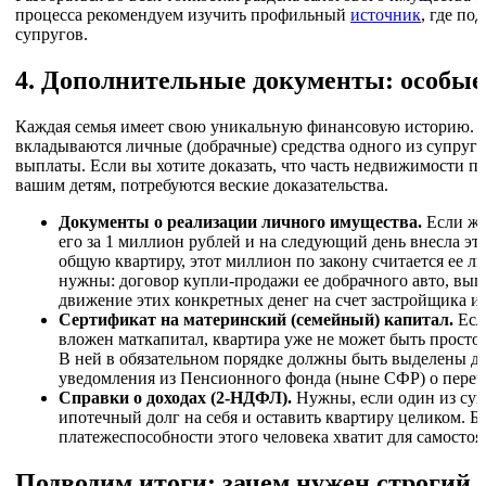
процесса рекомендуем изучить профильный
источник
, где по
супругов.
4. Дополнительные документы: особые
Каждая семья имеет свою уникальную финансовую историю. О
вкладываются личные (добрачные) средства одного из супруг
выплаты. Если вы хотите доказать, что часть недвижимости 
вашим детям, потребуются веские доказательства.
Документы о реализации личного имущества.
Если же
его за 1 миллион рублей и на следующий день внесла эт
общую квартиру, этот миллион по закону считается ее л
нужны: договор купли-продажи ее добрачного авто, вып
движение этих конкретных денег на счет застройщика и
Сертификат на материнский (семейный) капитал.
Есл
вложен маткапитал, квартира уже не может быть просто
В ней в обязательном порядке должны быть выделены до
уведомления из Пенсионного фонда (ныне СФР) о переч
Справки о доходах (2-НДФЛ).
Нужны, если один из суп
ипотечный долг на себя и оставить квартиру целиком. Б
платежеспособности этого человека хватит для самостоя
Подводим итоги: зачем нужен строгий 