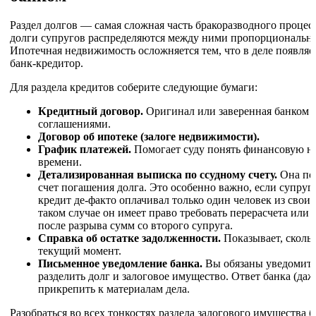
Раздел долгов — самая сложная часть бракоразводного процес
долги супругов распределяются между ними пропорциональн
Ипотечная недвижимость осложняется тем, что в деле появляет
банк-кредитор.
Для раздела кредитов соберите следующие бумаги:
Кредитный договор.
Оригинал или заверенная банком 
соглашениями.
Договор об ипотеке (залоге недвижимости).
График платежей.
Помогает суду понять финансовую на
времени.
Детализированная выписка по ссудному счету.
Она пок
счет погашения долга. Это особенно важно, если супруги
кредит де-факто оплачивал только один человек из свои
таком случае он имеет право требовать перерасчета ил
после разрыва сумм со второго супруга.
Справка об остатке задолженности.
Показывает, скольк
текущий момент.
Письменное уведомление банка.
Вы обязаны уведомить
разделить долг и залоговое имущество. Ответ банка (да
прикрепить к материалам дела.
Разобраться во всех тонкостях раздела залогового имущества 