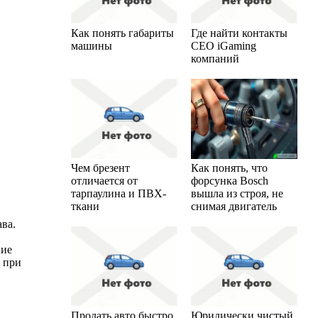
Как понять габариты
Где найти контакты
машины
CEO iGaming
компаний
Чем брезент
Как понять, что
отличается от
форсунка Bosch
тарпаулина и ПВХ-
вышла из строя, не
ткани
снимая двигатель
ва.
ние
а при
Продать авто быстро
Юридически чистый