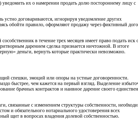
) уведомить их о намерении продать долю постороннему лицу с
ль устно договариваются, игнорируя уведомление других
таясь обойти правило, оформляют продажу через фиктивный дог
сособственник в течение трех месяцев имеет право подать иск 
 притворным дарением сделка признается ничтожной. В итоге
черную» деньги, вернуть которые практически невозможно.
ящий спешки, эмоций или опоры на устные договоренности.
аздо быстрее, чем кажется на первый взгляд. Выделение избыт
рование брачных контрактов и наивное дарение своего единстве
аги, связанные с изменением структуры собственности, необход
том и обязательного нотариального удостоверения всех
ный щит в вопросах владения долевой собственностью.