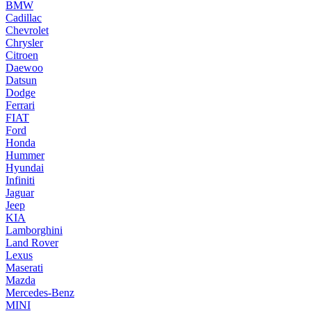
BMW
Cadillac
Chevrolet
Chrysler
Citroen
Daewoo
Datsun
Dodge
Ferrari
FIAT
Ford
Honda
Hummer
Hyundai
Infiniti
Jaguar
Jeep
KIA
Lamborghini
Land Rover
Lexus
Maserati
Mazda
Mercedes-Benz
MINI