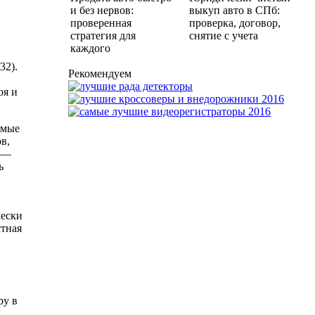
и без нервов:
выкуп авто в СПб:
проверенная
проверка, договор,
стратегия для
снятие с учета
каждого
32).
Рекомендуем
оя и
емые
в,
й —
ь
чески
стная
ру в