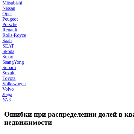
Mitsubishi
Nissan
Opel
Peugeot
Porsche
Renault
Rolls-Royce
Saab
SEAT
Skoda
Smart
SsangYong
Subaru
Suzuki
Toyota
Volkswagen
Volvo
Лада
УАЗ
Ошибки при распределении долей в ква
недвижимости