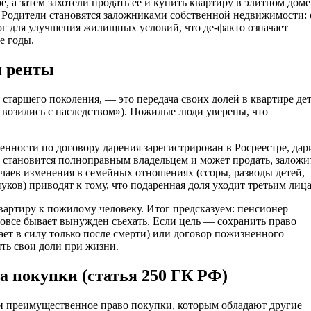
 а затем захотели продать ее и купить квартиру в элитном доме
у. Родители становятся заложниками собственной недвижимости:
алог для улучшения жилищных условий, что де-факто означает
е годы.
и ренты
старшего поколения, — это передача своих долей в квартире де
 возились с наследством»). Пожилые люди уверены, что
венности по договору дарения зарегистрирован в Росреестре, дар
 становится полноправным владельцем и может продать, заложи
чаев изменения в семейных отношениях (ссоры, разводы детей,
ков) приводят к тому, что подаренная доля уходит третьим лиц
вартиру к пожилому человеку. Итог предсказуем: пенсионер
овсе бывает вынужден съехать. Если цель — сохранить право
ет в силу только после смерти) или договор пожизненного
ить свои доли при жизни.
а покупки (статья 250 ГК РФ)
и преимущественное право покупки, которым обладают другие