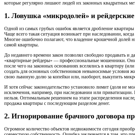
которые регулярно лишают людей их законных квадратных ме
1. Ловушка «микродолей» и рейдерские
Одной из самых грубых ошибок является дробление квартиры н
Чаще всего такая ситуация возникает при наследовании, ког
Многие ошибочно полагают, что владение крошечной долей ни 
самой квартиры.
До недавнего времени закон позволял свободно продавать и 
«квартирные рейдеры» — профессиональные мошенники. Они 
после чего на законных основаниях вселялись в квартиру (ил
создать для основных собственников невыносимые условия жиз
свою львиную долю за копейки или, наоборот, выкупить микр
И хотя сейчас законодательство установило лимит (доля не мо
исключения, например, при наследовании или приватизации.
нельзя. Оптимальным решением на этапе распределения насле
продажа квартиры с последующим разделом денег.
2. Игнорирование брачного договора пр
Огромное количество объектов недвижимости сегодня приобрет
совместную собственность. Ошибка заключается в том, что пр