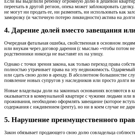
Если вы выделили ребенку огромную долю в дешевой квартире,
переехать в другой регион, опека может заблокировать сделк
не могут ни продать ее, ни разменять, ни использовать как з
заморозку (и частичную потерю ликвидности) актива на долги
4. Дарение долей вместо завещания ил
Очередная фатальная ошибка, свойственная в основном людям 
или внукам через договор дарения (с мыслью «чтобы потом не
родственники никогда не выставят их на улицу.
Однако с точки зрения закона, как только переход права собст
полностью утрачивает права на эту недвижимость. Одаряемый
или сдать свою долю в аренду. В абсолютном большинстве слу
появление новых супругов у наследников или просто долги вну
Новые владельцы доли на законных основаниях вселяются в к
оказывается в коммунальной квартире с чужими людьми или в
проживания, необходимо оформлять завещание (которое вступа
содержания с иждивением (ренту), но ни в коем случае не дар
5. Нарушение преимущественного прав
Закон обязывает продающего свою долю совладельца соблюст