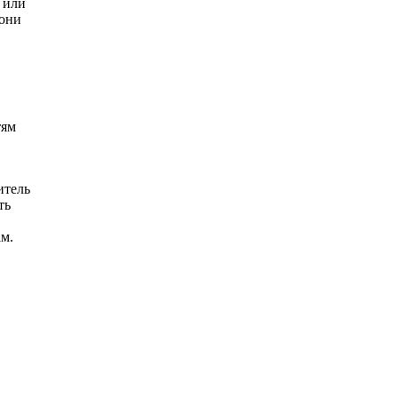
 или
 они
тям
итель
ть
ам.