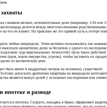
тров.
 захваты
а слишком мелкие, незначительные доли (например, 1/16 или 1/
да жилплощадь делится между многочисленными родственниками.
на что не влияет. На практике же это прямой путь к потере пок
дарить любые микродоли. Этим активно пользовались так называ
выкупали крошечную долю за бесценок у одного из наследнико
и подселяли туда маргинальных личностей). Цель таких действи
ни (шум, порча имущества, угрозы), чтобы заставить их продат
одолю по космической цене.
жет быть менее 6 квадратных метров на человека), существуют
 Поэтому допускать дробление квартиры на микродоли категори
дства является выкуп долей у остальных наследников или совме
и ипотеке и разводе
ается в ипотеку. Супруги, находясь в браке, оформляют кварти
и отсутствии брачного договора супруги считают, что их устные