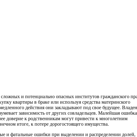
 сложных и потенциально опасных институтов гражданского пра
купку квартиры в браке или используя средства материнского
амедленного действия они закладывают под свое будущее. Владе
азумевает зависимость от других совладельцев. Малейшая ошибк
ее доверие к родственникам могут привести к многолетним
ечном итоге, к потере дорогостоящего имущества.
ные и фатальные ошибки при выделении и распределении долей,