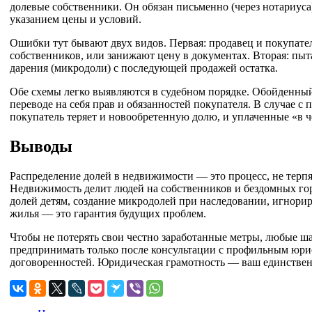
долевые собственники. Он обязан письменно (через нотариуса
указанием цены и условий.
Ошибки тут бывают двух видов. Первая: продавец и покупате
собственников, или занижают цену в документах. Вторая: пы
дарения (микродоли) с последующей продажей остатка.
Обе схемы легко выявляются в судебном порядке. Обойденный 
переводе на себя прав и обязанностей покупателя. В случае с
покупатель теряет и новообретенную долю, и уплаченные «в 
Выводы
Распределение долей в недвижимости — это процесс, не терп
Недвижимость делит людей на собственников и бездомных гор
долей детям, создание микродолей при наследовании, игнори
жилья — это гарантия будущих проблем.
Чтобы не потерять свои честно заработанные метры, любые ш
предпринимать только после консультации с профильным юрис
договоренностей. Юридическая грамотность — ваш единствен