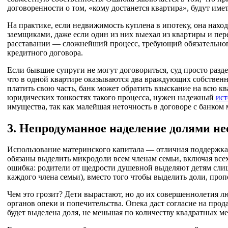
договоренности о том, «кому достанется квартира», будут иметь
На практике, если недвижимость куплена в ипотеку, она наход
заемщиками, даже если один из них выехал из квартиры и пер
расставании — сложнейший процесс, требующий обязательного
кредитного договора.
Если бывшие супруги не могут договориться, суд просто раздел
что в одной квартире оказываются два враждующих собствен
платить свою часть, банк может обратить взыскание на всю ква
юридических тонкостях такого процесса, нужен надежный
ис
имущества, так как малейшая неточность в договоре с банком 
3. Непродуманное наделение долями н
Использование материнского капитала — отличная поддержка от
обязаны выделить микродоли всем членам семьи, включая всех
ошибка: родители от щедрости душевной выделяют детям слиш
каждого члена семьи), вместо того чтобы выделить доли, про
Чем это грозит? Дети вырастают, но до их совершеннолетия 
органов опеки и попечительства. Опека даст согласие на про
будет выделена доля, не меньшая по количеству квадратных м