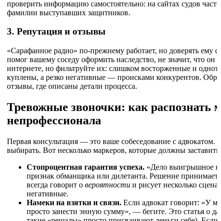
проверить информацию самостоятельно: на сайтах судов часто
фамилии выступавших защитников.
3. Репутация и отзывы
«Сарафанное радио» по-прежнему работает, но доверять ему ст
помог вашему соседу оформить наследство, не значит, что он 
интернете, но фильтруйте их: слишком восторженные и одно
куплены, а резко негативные — происками конкурентов. Обр
отзывы, где описаны детали процесса.
Тревожные звоночки: как распознать 
непрофессионала
Первая консультация — это ваше собеседование с адвокатом. 
выбирать. Вот несколько маркеров, которые должны заставить 
Стопроцентная гарантия успеха.
«Дело выигрышное на 
признак обманщика или дилетанта. Решение принимает с
всегда говорит о
вероятности
и рисует несколько сцена
негативные.
Намеки на взятки и связи.
Если адвокат говорит: «У ме
просто занести энную сумму», — бегите. Это статья о да
такие «решалы» просто присваивают деньги себе). Если 