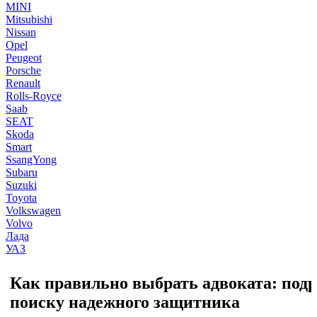
MINI
Mitsubishi
Nissan
Opel
Peugeot
Porsche
Renault
Rolls-Royce
Saab
SEAT
Skoda
Smart
SsangYong
Subaru
Suzuki
Toyota
Volkswagen
Volvo
Лада
УАЗ
Как правильно выбрать адвоката: подр
поиску надежного защитника