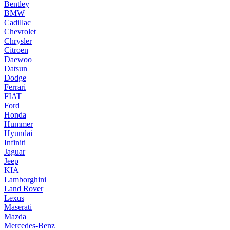
Bentley
BMW
Cadillac
Chevrolet
Chrysler
Citroen
Daewoo
Datsun
Dodge
Ferrari
FIAT
Ford
Honda
Hummer
Hyundai
Infiniti
Jaguar
Jeep
KIA
Lamborghini
Land Rover
Lexus
Maserati
Mazda
Mercedes-Benz