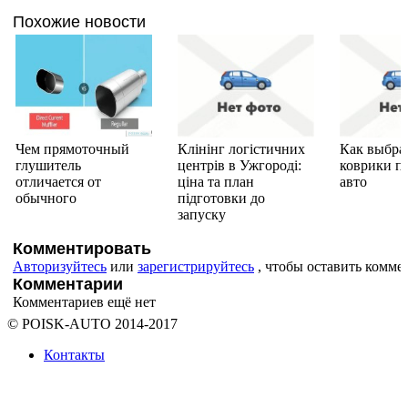
Похожие новости
Чем прямоточный
Клінінг логістичних
Как выбра
глушитель
центрів в Ужгороді:
коврики п
отличается от
ціна та план
авто
обычного
підготовки до
запуску
Комментировать
Авторизуйтесь
или
зарегистрируйтесь
, чтобы оставить комме
Комментарии
Комментариев ещё нет
© POISK-
AUTO
2014-2017
Контакты