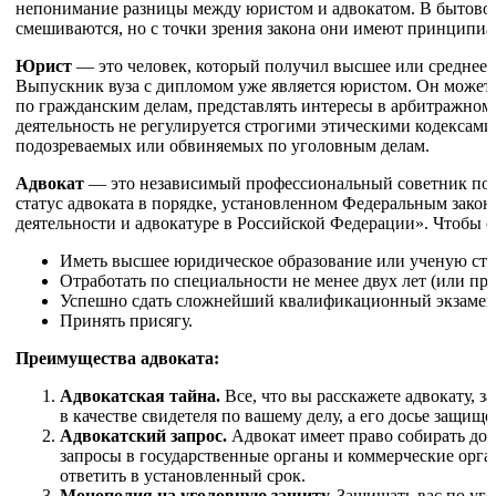
непонимание разницы между юристом и адвокатом. В бытовом
смешиваются, но с точки зрения закона они имеют принципиа
Юрист
— это человек, который получил высшее или среднее 
Выпускник вуза с дипломом уже является юристом. Он может 
по гражданским делам, представлять интересы в арбитражном 
деятельность не регулируется строгими этическими кодексами
подозреваемых или обвиняемых по уголовным делам.
Адвокат
— это независимый профессиональный советник по 
статус адвоката в порядке, установленном Федеральным зако
деятельности и адвокатуре в Российской Федерации». Чтобы с
Иметь высшее юридическое образование или ученую сте
Отработать по специальности не менее двух лет (или пр
Успешно сдать сложнейший квалификационный экзамен
Принять присягу.
Преимущества адвоката:
Адвокатская тайна.
Все, что вы расскажете адвокату, з
в качестве свидетеля по вашему делу, а его досье защищ
Адвокатский запрос.
Адвокат имеет право собирать док
запросы в государственные органы и коммерческие орга
ответить в установленный срок.
Монополия на уголовную защиту.
Защищать вас по угол