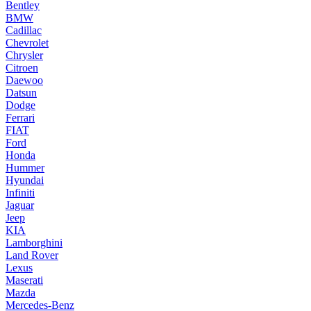
Bentley
BMW
Cadillac
Chevrolet
Chrysler
Citroen
Daewoo
Datsun
Dodge
Ferrari
FIAT
Ford
Honda
Hummer
Hyundai
Infiniti
Jaguar
Jeep
KIA
Lamborghini
Land Rover
Lexus
Maserati
Mazda
Mercedes-Benz