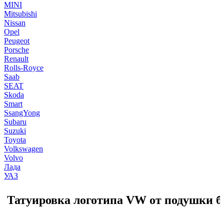
MINI
Mitsubishi
Nissan
Opel
Peugeot
Porsche
Renault
Rolls-Royce
Saab
SEAT
Skoda
Smart
SsangYong
Subaru
Suzuki
Toyota
Volkswagen
Volvo
Лада
УАЗ
Татуировка логотипа VW от подушки б