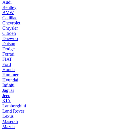
Audi
Bentley
BMW
Cadillac
Chevrolet
Chrysler
Citroen
Daewoo
Datsun
Dodge
Ferrari
FIAT
Ford
Honda
Hummer
Hyundai
Infiniti
Jaguar
Jeep
KIA
Lamborghini
Land Rover
Lexus
Maserati
Mazda