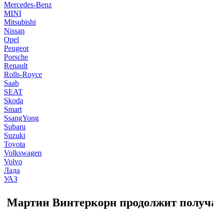
Mercedes-Benz
MINI
Mitsubishi
Nissan
Opel
Peugeot
Porsche
Renault
Rolls-Royce
Saab
SEAT
Skoda
Smart
SsangYong
Subaru
Suzuki
Toyota
Volkswagen
Volvo
Лада
УАЗ
Мартин Винтеркорн продолжит получат