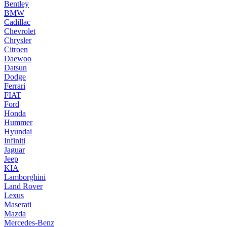
Bentley
BMW
Cadillac
Chevrolet
Chrysler
Citroen
Daewoo
Datsun
Dodge
Ferrari
FIAT
Ford
Honda
Hummer
Hyundai
Infiniti
Jaguar
Jeep
KIA
Lamborghini
Land Rover
Lexus
Maserati
Mazda
Mercedes-Benz