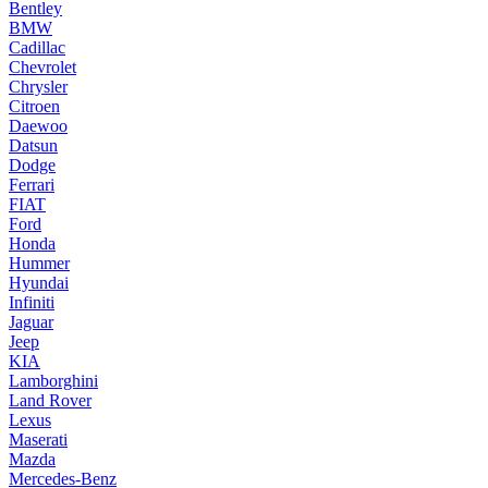
Bentley
BMW
Cadillac
Chevrolet
Chrysler
Citroen
Daewoo
Datsun
Dodge
Ferrari
FIAT
Ford
Honda
Hummer
Hyundai
Infiniti
Jaguar
Jeep
KIA
Lamborghini
Land Rover
Lexus
Maserati
Mazda
Mercedes-Benz