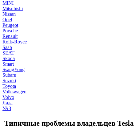
MINI
Mitsubishi
Nissan
Opel
Peugeot
Porsche
Renault
Rolls-Royce
Saab
SEAT
Skoda
Smart
SsangYong
Subaru
Suzuki
Toyota
Volkswagen
Volvo
Лада
УАЗ
Типичные проблемы владельцев Tesla