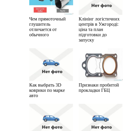
Чем прямоточный
Клінінг логістичних
глушитель
центрів в Ужгороді:
отличается от
ціна та план
обычного
підготовки до
запуску
Как выбрать 3D
Признаки пробитой
коврики по марке
прокладки ГБЦ
авто