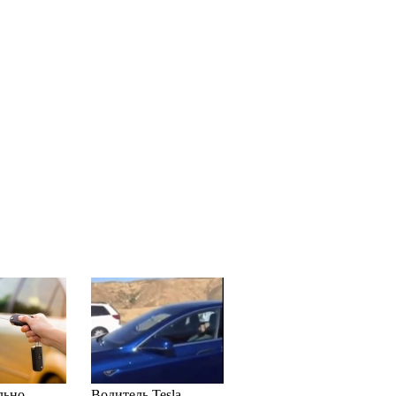
льно
Водитель Tesla