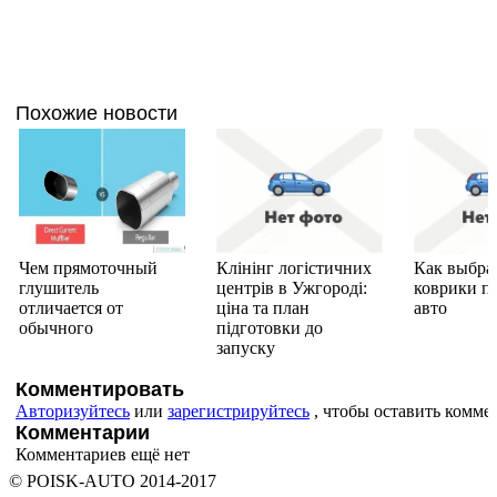
Похожие новости
Чем прямоточный
Клінінг логістичних
Как выбра
глушитель
центрів в Ужгороді:
коврики п
отличается от
ціна та план
авто
обычного
підготовки до
запуску
Комментировать
Авторизуйтесь
или
зарегистрируйтесь
, чтобы оставить комме
Комментарии
Комментариев ещё нет
© POISK-
AUTO
2014-2017