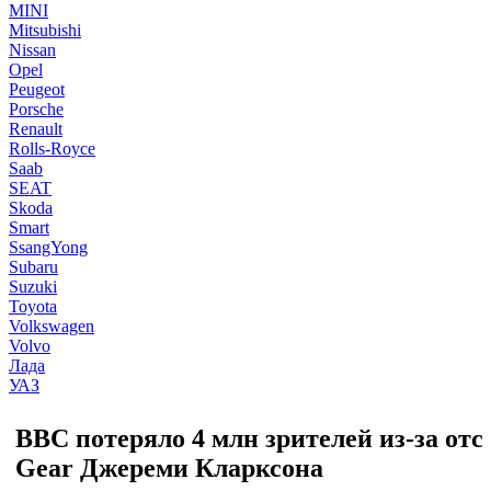
MINI
Mitsubishi
Nissan
Opel
Peugeot
Porsche
Renault
Rolls-Royce
Saab
SEAT
Skoda
Smart
SsangYong
Subaru
Suzuki
Toyota
Volkswagen
Volvo
Лада
УАЗ
BBC потеряло 4 млн зрителей из-за от
Gear Джереми Кларксона