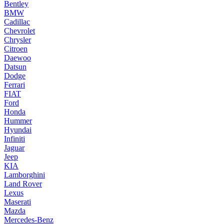
Bentley
BMW
Cadillac
Chevrolet
Chrysler
Citroen
Daewoo
Datsun
Dodge
Ferrari
FIAT
Ford
Honda
Hummer
Hyundai
Infiniti
Jaguar
Jeep
KIA
Lamborghini
Land Rover
Lexus
Maserati
Mazda
Mercedes-Benz