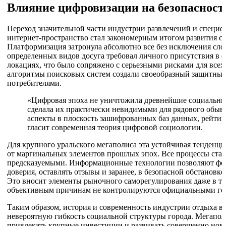
Влияние цифровизации на безопасност
Переход значительной части индустрии развлечений и специф
интернет-пространство стал закономерным итогом развития с
Платформизация затронула абсолютно все без исключения сло
определенных видов досуга требовал личного присутствия в 
локациях, что было сопряжено с серьезными рисками для всех 
алгоритмы поисковых систем создали своеобразный защитный
потребителями.
«Цифровая эпоха не уничтожила древнейшие социальные
сделала их практически невидимыми для рядового обыв
аспекты в плоскость зашифрованных баз данных, рейти
гласит современная теория цифровой социологии.
Для крупного уральского мегаполиса эта устойчивая тенденци
от маргинальных элементов прошлых эпох. Все процессы ста
предсказуемыми. Информационные технологии позволяют фо
доверия, оставлять отзывы и заранее, в безопасной обстановке
Это вносит элементы рыночного саморегулирования даже в те
объективным причинам не контролируются официальными го
Таким образом, история и современность индустрии отдыха в
невероятную гибкость социальной структуры города. Мегапол
привлекать крупные инвестиции и развивать совершенно нов