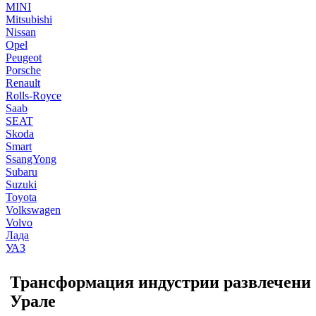
MINI
Mitsubishi
Nissan
Opel
Peugeot
Porsche
Renault
Rolls-Royce
Saab
SEAT
Skoda
Smart
SsangYong
Subaru
Suzuki
Toyota
Volkswagen
Volvo
Лада
УАЗ
Трансформация индустрии развлечений
Урале