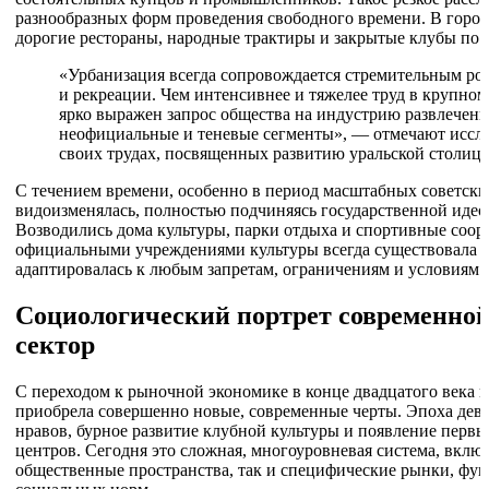
разнообразных форм проведения свободного времени. В городе
дорогие рестораны, народные трактиры и закрытые клубы по 
«Урбанизация всегда сопровождается стремительным ро
и рекреации. Чем интенсивнее и тяжелее труд в крупно
ярко выражен запрос общества на индустрию развлечени
неофициальные и теневые сегменты», — отмечают иссле
своих трудах, посвященных развитию уральской столиц
С течением времени, особенно в период масштабных советских
видоизменялась, полностью подчиняясь государственной иде
Возводились дома культуры, парки отдыха и спортивные соор
официальными учреждениями культуры всегда существовала ск
адаптировалась к любым запретам, ограничениям и условиям 
Социологический портрет современной
сектор
С переходом к рыночной экономике в конце двадцатого века 
приобрела совершенно новые, современные черты. Эпоха девя
нравов, бурное развитие клубной культуры и появление перв
центров. Сегодня это сложная, многоуровневая система, вклю
общественные пространства, так и специфические рынки, фу