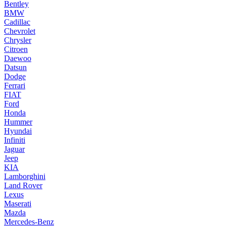
Bentley
BMW
Cadillac
Chevrolet
Chrysler
Citroen
Daewoo
Datsun
Dodge
Ferrari
FIAT
Ford
Honda
Hummer
Hyundai
Infiniti
Jaguar
Jeep
KIA
Lamborghini
Land Rover
Lexus
Maserati
Mazda
Mercedes-Benz