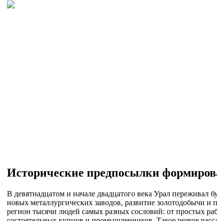
Исторические предпосылки формирова
В девятнадцатом и начале двадцатого века Урал переживал б
новых металлургических заводов, развитие золотодобычи и п
регион тысячи людей самых разных сословий: от простых раб
состоятельных купцов и промышленников. Такое резкое рассл