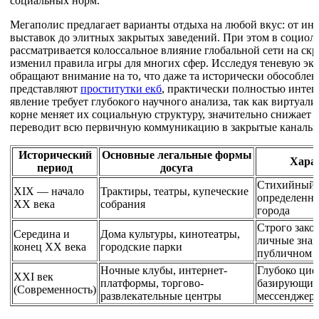
социальных норм.
Мегаполис предлагает варианты отдыха на любой вкус: от ин
выставок до элитных закрытых заведений. При этом в социол
рассматривается колоссальное влияние глобальной сети на с
изменил правила игры для многих сфер. Исследуя теневую эк
обращают внимание на то, что даже та исторически обособленн
представляют
проститутки екб
, практически полностью интег
явление требует глубокого научного анализа, так как виртуа
корне меняет их социальную структуру, значительно снижает
переводит всю первичную коммуникацию в закрытые каналы 
Исторический
Основные легальные формы
Харак
период
досуга
Стихийный, 
XIX — начало
Трактиры, театры, купеческие
определенн
XX века
собрания
города
Строго зако
Середина и
Дома культуры, кинотеатры,
личные знак
конец XX века
городские парки
публичном 
Ночные клубы, интернет-
Глубоко ци
XXI век
платформы, торгово-
базирующийс
(Современность)
развлекательные центры
мессенджер