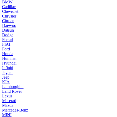
BMW
Cadillac
Chevrolet
Chrysler
Citroen
Daewoo
Datsun
Dodge
Ferrari
FIAT
Ford
Honda
Hummer
Hyundai
Infiniti
Jaguar
Jeep
KIA
Lamborghini
Land Rover
Lexus
Maserati
Mazda
Mercedes-Benz
MINI