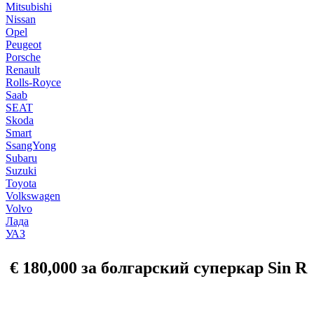
Mitsubishi
Nissan
Opel
Peugeot
Porsche
Renault
Rolls-Royce
Saab
SEAT
Skoda
Smart
SsangYong
Subaru
Suzuki
Toyota
Volkswagen
Volvo
Лада
УАЗ
€ 180,000 за болгарский суперкар Sin R