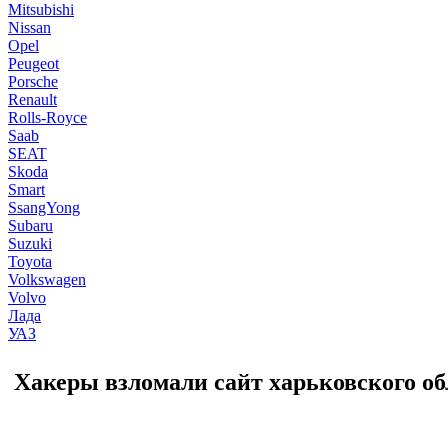
Mitsubishi
Nissan
Opel
Peugeot
Porsche
Renault
Rolls-Royce
Saab
SEAT
Skoda
Smart
SsangYong
Subaru
Suzuki
Toyota
Volkswagen
Volvo
Лада
УАЗ
Хакеры взломали сайт харьковского о