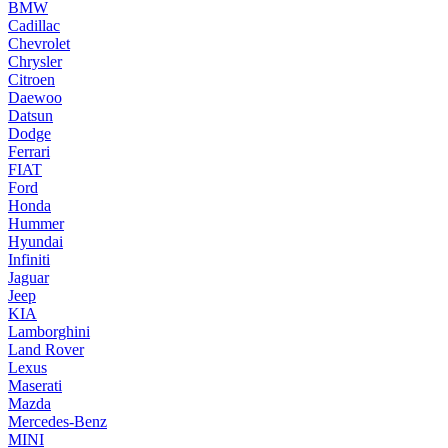
BMW
Cadillac
Chevrolet
Chrysler
Citroen
Daewoo
Datsun
Dodge
Ferrari
FIAT
Ford
Honda
Hummer
Hyundai
Infiniti
Jaguar
Jeep
KIA
Lamborghini
Land Rover
Lexus
Maserati
Mazda
Mercedes-Benz
MINI