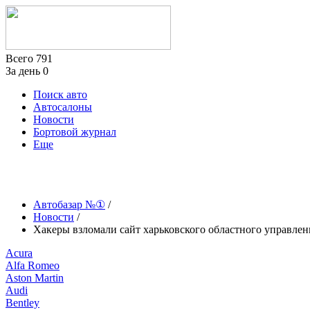
Всего
791
За день
0
Поиск авто
Автосалоны
Новости
Бортовой журнал
Еще
Автобазар №①
/
Новости
/
Хакеры взломали сайт харьковского областного управле
Acura
Alfa Romeo
Aston Martin
Audi
Bentley