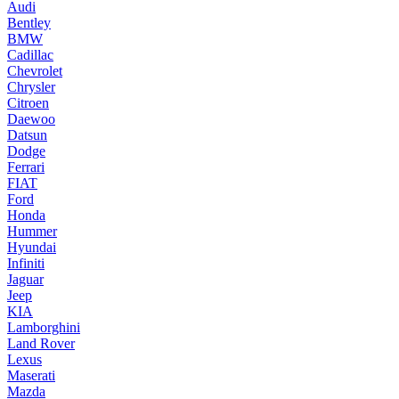
Audi
Bentley
BMW
Cadillac
Chevrolet
Chrysler
Citroen
Daewoo
Datsun
Dodge
Ferrari
FIAT
Ford
Honda
Hummer
Hyundai
Infiniti
Jaguar
Jeep
KIA
Lamborghini
Land Rover
Lexus
Maserati
Mazda