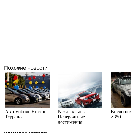
Похожие новости
Автомобиль Ниссан
Nissan x trail -
Внедорожн
Террано
Невероятные
Z350
достижения