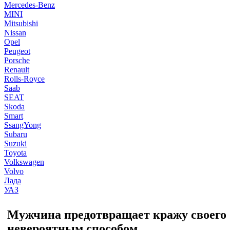
Mercedes-Benz
MINI
Mitsubishi
Nissan
Opel
Peugeot
Porsche
Renault
Rolls-Royce
Saab
SEAT
Skoda
Smart
SsangYong
Subaru
Suzuki
Toyota
Volkswagen
Volvo
Лада
УАЗ
Мужчина предотвращает кражу своего
невероятным способом