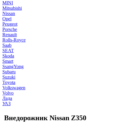
MINI
Mitsubishi
Nissan
Opel
Peugeot
Porsche
Renault
Rolls-Royce
Saab
SEAT
Skoda
Smart
SsangYong
Subaru
Suzuki
Toyota
Volkswagen
Volvo
Лада
УАЗ
Внедорожник Nissan Z350