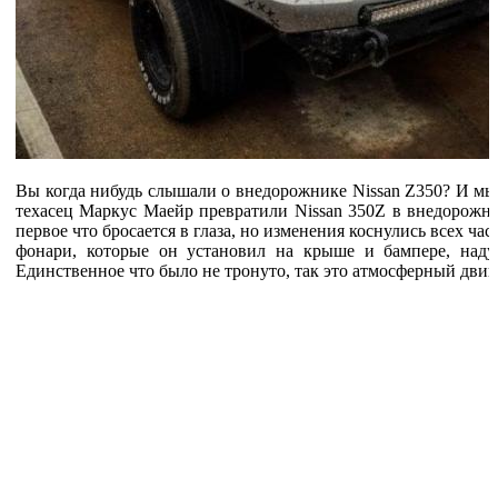
Вы когда нибудь слышали о внедорожнике Nissan Z350? И мы 
техасец Маркус Маейр превратили Nissan 350Z в внедорожн
первое что бросается в глаза, но изменения коснулись всех ча
фонари, которые он установил на крыше и бампере, наду
Единственное что было не тронуто, так это атмосферный двиг