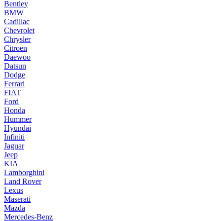
Bentley
BMW
Cadillac
Chevrolet
Chrysler
Citroen
Daewoo
Datsun
Dodge
Ferrari
FIAT
Ford
Honda
Hummer
Hyundai
Infiniti
Jaguar
Jeep
KIA
Lamborghini
Land Rover
Lexus
Maserati
Mazda
Mercedes-Benz