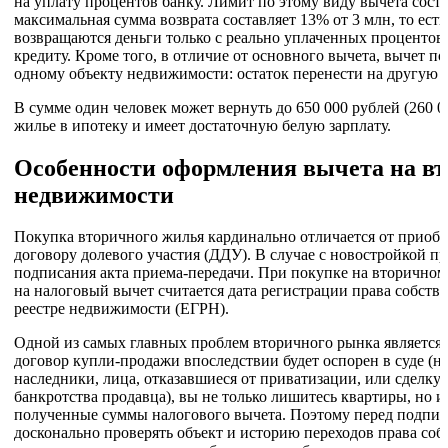
на уплату процентов банку. Лимит по этому виду вычета соста
максимальная сумма возврата составляет 13% от 3 млн, то ест
возвращаются деньги только с реально уплаченных процентов,
кредиту. Кроме того, в отличие от основного вычета, вычет п
одному объекту недвижимости: остаток перенести на другую к
В сумме один человек может вернуть до 650 000 рублей (260 00
жилье в ипотеку и имеет достаточную белую зарплату.
Особенности оформления вычета на в
недвижимости
Покупка вторичного жилья кардинально отличается от приобр
договору долевого участия (ДДУ). В случае с новостройкой пр
подписания акта приема-передачи. При покупке на вторично
на налоговый вычет считается дата регистрации права собств
реестре недвижимости (ЕГРН).
Одной из самых главных проблем вторичного рынка является 
договор купли-продажи впоследствии будет оспорен в суде (н
наследники, лица, отказавшиеся от приватизации, или сделку
банкротства продавца), вы не только лишитесь квартиры, но и
полученные суммы налогового вычета. Поэтому перед подпис
досконально проверять объект и историю переходов права соб