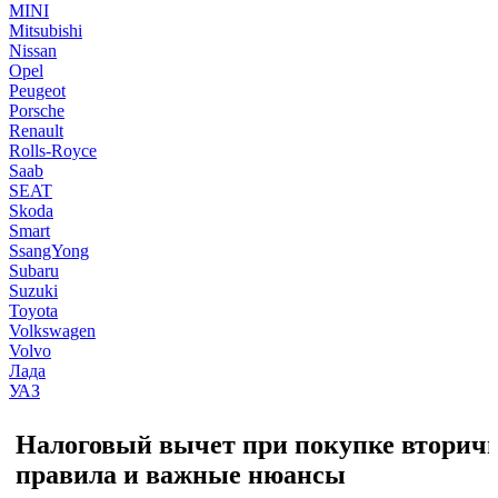
MINI
Mitsubishi
Nissan
Opel
Peugeot
Porsche
Renault
Rolls-Royce
Saab
SEAT
Skoda
Smart
SsangYong
Subaru
Suzuki
Toyota
Volkswagen
Volvo
Лада
УАЗ
Налоговый вычет при покупке вторичн
правила и важные нюансы