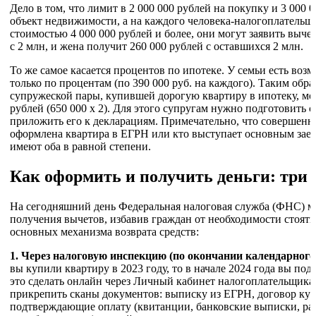
Дело в том, что лимит в 2 000 000 рублей на покупку и 3 000 
объект недвижимости, а на каждого человека-налогоплательщ
стоимостью 4 000 000 рублей и более, они могут заявить выче
с 2 млн, и жена получит 260 000 рублей с оставшихся 2 млн.
То же самое касается процентов по ипотеке. У семьи есть воз
только по процентам (по 390 000 руб. на каждого). Таким обра
супружеской пары, купившей дорогую квартиру в ипотеку, мож
рублей (650 000 х 2). Для этого супругам нужно подготовить 
приложить его к декларациям. Примечательно, что совершенно
оформлена квартира в ЕГРН или кто выступает основным зае
имеют оба в равной степени.
Как оформить и получить деньги: три 
На сегодняшний день Федеральная налоговая служба (ФНС) м
получения вычетов, избавив граждан от необходимости стоять
основных механизма возврата средств:
1. Через налоговую инспекцию (по окончании календарного 
вы купили квартиру в 2023 году, то в начале 2024 года вы п
это сделать онлайн через Личный кабинет налогоплательщика
прикрепить сканы документов: выписку из ЕГРН, договор ку
подтверждающие оплату (квитанции, банковские выписки, ра