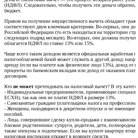
(НДФЛ). Следовательно, чтобы получить эти деньги обратно,
бюджет.
Правом на получение имущественного вычета обладают гражд
соответствуют двум ключевым критериям. Во-первых, они до
Российской Федерации (то есть находиться на территории стра
следующих подряд месяцев). Во-вторых, они должны получат
облагается НДФЛ по ставке 13% или 15%.
Чаще всего таким доходом является официальная заработная п
налогооблагаемой базой может служить и другой доход: напри
аренду (если вы платите как физическое лицо 13%), доход от
проценты по банковским вкладам или доход от оказания плат
договорам.
Кто
не может
претендовать на налоговый вычет? В эту катег
- Индивидуальные предприниматели, применяющие специал
ЕСХН), так как они не платят НДФЛ в размере 13%.
- Самозанятые граждане (плательщики налога на профессиона
- Женщины, находящиеся в декретном отпуске и не имеющие и
пособий.
- Лица, совершившие сделку купли-продажи с взаимозависимы
близкие родственники: супруги, родители, дети, полнородные
также опекуны и подопечные. Если вы купите квартиру вторич
налоговая инспекция откажет в возврате средств.