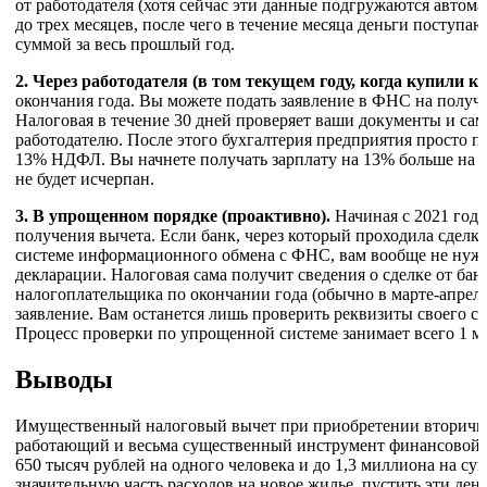
от работодателя (хотя сейчас эти данные подгружаются автома
до трех месяцев, после чего в течение месяца деньги поступа
суммой за весь прошлый год.
2. Через работодателя (в том текущем году, когда купили к
окончания года. Вы можете подать заявление в ФНС на получе
Налоговая в течение 30 дней проверяет ваши документы и са
работодателю. После этого бухгалтерия предприятия просто п
13% НДФЛ. Вы начнете получать зарплату на 13% больше на 
не будет исчерпан.
3. В упрощенном порядке (проактивно).
Начиная с 2021 года
получения вычета. Если банк, через который проходила сделка 
системе информационного обмена с ФНС, вам вообще не нужн
декларации. Налоговая сама получит сведения о сделке от ба
налогоплательщика по окончании года (обычно в марте-апрел
заявление. Вам останется лишь проверить реквизиты своего с
Процесс проверки по упрощенной системе занимает всего 1 ме
Выводы
Имущественный налоговый вычет при приобретении вторичн
работающий и весьма существенный инструмент финансовой п
650 тысяч рублей на одного человека и до 1,3 миллиона на с
значительную часть расходов на новое жилье, пустить эти ден