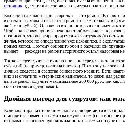
грамотно провести сделку, обезопасить себя от мошенников и
источник
, где материал составлен с учетом практики опытны
Еще один важный нюанс вторички — это ремонт. В налоговом
включать расходы на отделку и ремонтные материалы в сумму
же 2 млн рублей). Однако на вторичном рынке применить это
Чтобы налоговая приняла чеки на стройматериалы, в договор
прописано, что квартира продается «без отделки» (в состояни
жилья, которое по определению уже находилось в эксплуатац
применяются. Поэтому обновить обои в бабушкиной хрущевке 
выйдет — расходы на ремонт вторичного жилья налоговая не 
Также следует учитывать использование средств материнског
субсидий (например, военная ипотека). По закону налоговый 
личные средства и средства банковского кредита. Если квартир
них вы оплатили материнским капиталом, то базой для расчета
вы все равно получите максимальные 260 000 руб., так как л
собственными средствами).
Двойная выгода для супругов: как мак
Если квартира на вторичном рынке приобретается в официаль
становится совместно нажитым имуществом (если иное не пр
открывает великолепную возможность для семьи получить выч