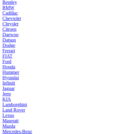
Bentley
BMW
Cadillac
Chevrolet
Chrysler
Citroen
Daewoo
Datsun
Dodge
Ferrari
FIAT
Ford
Honda
Hummer
Hyundai
Infiniti
Jaguar
Jeep
KIA
Lamborghini
Land Rover
Lexus
Maserati
Mazda
Mercedes-Benz