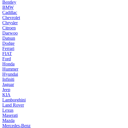
Bentley
BMW
Cadillac
Chevrolet
Chrysler
Citroen
Daewoo
Datsun
Dodge
Ferrari
FIAT
Ford
Honda
Hummer
Hyundai
Infiniti
Jaguar
Jeep
KIA
Lamborghini
Land Rover
Lexus
Maserati
Mazda
Mercedes-Benz