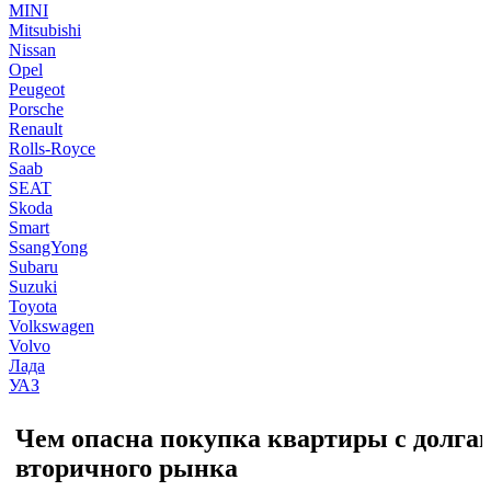
MINI
Mitsubishi
Nissan
Opel
Peugeot
Porsche
Renault
Rolls-Royce
Saab
SEAT
Skoda
Smart
SsangYong
Subaru
Suzuki
Toyota
Volkswagen
Volvo
Лада
УАЗ
Чем опасна покупка квартиры с долга
вторичного рынка