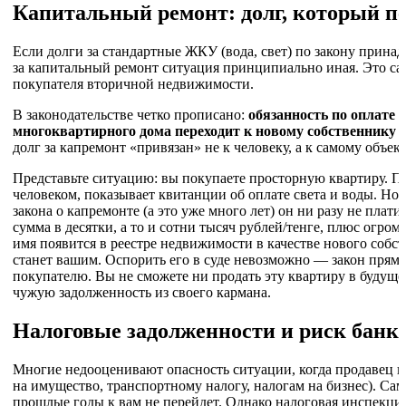
Капитальный ремонт: долг, который пе
Если долги за стандартные ЖКУ (вода, свет) по закону принад
за капитальный ремонт ситуация принципиально иная. Это са
покупателя вторичной недвижимости.
В законодательстве четко прописано:
обязанность по оплате 
многоквартирного дома переходит к новому собственнику 
долг за капремонт «привязан» не к человеку, а к самому объе
Представьте ситуацию: вы покупаете просторную квартиру. 
человеком, показывает квитанции об оплате света и воды. Но 
закона о капремонте (а это уже много лет) он ни разу не плати
сумма в десятки, а то и сотни тысяч рублей/тенге, плюс огром
имя появится в реестре недвижимости в качестве нового собст
станет вашим. Оспорить его в суде невозможно — закон прямо 
покупателю. Вы не сможете ни продать эту квартиру в будущем
чужую задолженность из своего кармана.
Налоговые задолженности и риск банк
Многие недооценивают опасность ситуации, когда продавец и
на имущество, транспортному налогу, налогам на бизнес). Сам
прошлые годы к вам не перейдет. Однако налоговая инспекц