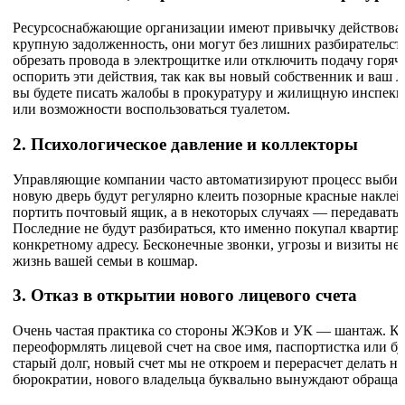
Ресурсоснабжающие организации имеют привычку действоват
крупную задолженность, они могут без лишних разбирательст
обрезать провода в электрощитке или отключить подачу горяч
оспорить эти действия, так как вы новый собственник и ваш л
вы будете писать жалобы в прокуратуру и жилищную инспекци
или возможности воспользоваться туалетом.
2. Психологическое давление и коллекторы
Управляющие компании часто автоматизируют процесс выбиван
новую дверь будут регулярно клеить позорные красные н
портить почтовый ящик, а в некоторых случаях — передавать 
Последние не будут разбираться, кто именно покупал квартиру
конкретному адресу. Бесконечные звонки, угрозы и визиты н
жизнь вашей семьи в кошмар.
3. Отказ в открытии нового лицевого счета
Очень частая практика со стороны ЖЭКов и УК — шантаж. Ко
переоформлять лицевой счет на свое имя, паспортистка или бу
старый долг, новый счет мы не откроем и перерасчет делать не
бюрократии, нового владельца буквально вынуждают обращать