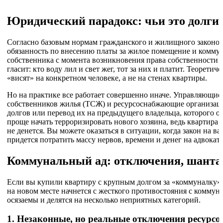
Юридический парадокс: чьи это долги 
Согласно базовым нормам гражданского и жилищного законод
обязанность по внесению платы за жилое помещение и коммун
собственника с момента возникновения права собственности н
гласит: кто воду лил и свет жег, тот за них и платит. Теоретиче
«висят» на конкретном человеке, а не на стенах квартиры.
Но на практике все работает совершенно иначе. Управляющие
собственников жилья (ТСЖ) и ресурсоснабжающие организаци
долгов или перевод их на предыдущего владельца, которого он
проще начать терроризировать нового хозяина, ведь квартира
не денется. Вы можете оказаться в ситуации, когда закон на ва
придется потратить массу нервов, времени и денег на адвокато
Коммунальный ад: отключения, шанта
Если вы купили квартиру с крупным долгом за «коммуналку», 
на новом месте начнется с жесткого противостояния с коммун
осязаемы и делятся на несколько неприятных категорий.
1. Незаконные, но реальные отключения ресурсо