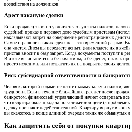
воздействия на должников.
Арест накануне сделки
Если продавец злостно уклоняется от уплаты налогов, налого
судебный приказ и передает дело судебным приставам (исполн
накладывают запрет на совершение регистрационных действи
Самое страшное в таких сделках — это временной разрыв. Вы
она чистая. Днем вы передаете деньги (или кладете их в ячей
пристав вносит в базу запрет. Когда документы поступят в ре
В итоге вы останетесь и без квартиры, и без денег, так как пр
просто исчезнуть или потратить их на покрытие своих долгов.
Риск субсидиарной ответственности и банкротст
Человек, который годами не платит коммуналку и налоги, яв
трудности. Если в течение ближайших трех лет после продажи
банкротом, финансовый управляющий начнет оспаривать все е
что квартира была продана по заниженной цене (а проблемные
сделку признают недействительной. Квартиру вернут в конкур
вы окажетесь в конце длинной очереди таких же обманутых лю
Как защитить себя от покупки кварти