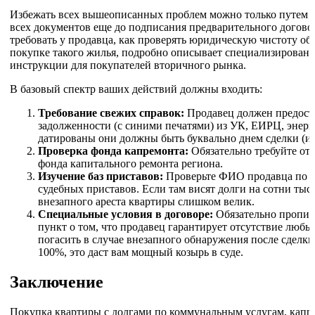
Избежать всех вышеописанных проблем можно только путем т
всех документов еще до подписания предварительного договор
требовать у продавца, как проверять юридическую чистоту об
покупке такого жилья, подробно описывает специализирова
инструкции для покупателей вторичного рынка.
В базовый спектр ваших действий должны входить:
Требование свежих справок:
Продавец должен предоста
задолженности (с синими печатями) из УК, ЕИРЦ, энерг
датированы они должны быть буквально днем сделки (или
Проверка фонда капремонта:
Обязательно требуйте от
фонда капитального ремонта региона.
Изучение баз приставов:
Проверьте ФИО продавца по б
судебных приставов. Если там висят долги на сотни тыс
внезапного ареста квартиры слишком велик.
Специальные условия в договоре:
Обязательно пропис
пункт о том, что продавец гарантирует отсутствие любы
погасить в случае внезапного обнаружения после сделки
100%, это даст вам мощный козырь в суде.
Заключение
Покупка квартиры с долгами по коммунальным услугам, капр