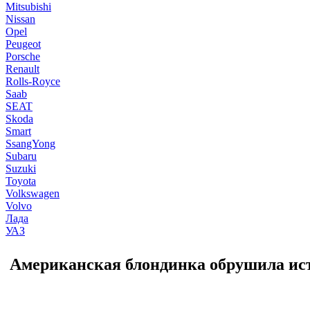
Mitsubishi
Nissan
Opel
Peugeot
Porsche
Renault
Rolls-Royce
Saab
SEAT
Skoda
Smart
SsangYong
Subaru
Suzuki
Toyota
Volkswagen
Volvo
Лада
УАЗ
Американская блондинка обрушила исто