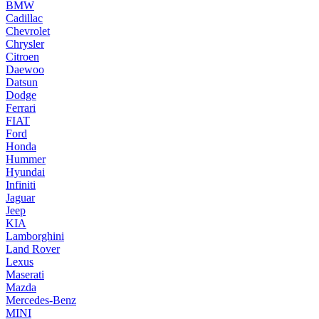
BMW
Cadillac
Chevrolet
Chrysler
Citroen
Daewoo
Datsun
Dodge
Ferrari
FIAT
Ford
Honda
Hummer
Hyundai
Infiniti
Jaguar
Jeep
KIA
Lamborghini
Land Rover
Lexus
Maserati
Mazda
Mercedes-Benz
MINI