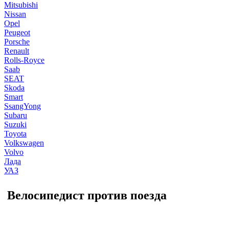
Mitsubishi
Nissan
Opel
Peugeot
Porsche
Renault
Rolls-Royce
Saab
SEAT
Skoda
Smart
SsangYong
Subaru
Suzuki
Toyota
Volkswagen
Volvo
Лада
УАЗ
Велосипедист против поезда