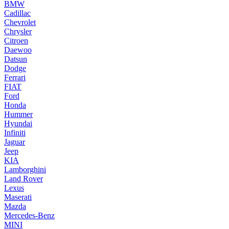
BMW
Cadillac
Chevrolet
Chrysler
Citroen
Daewoo
Datsun
Dodge
Ferrari
FIAT
Ford
Honda
Hummer
Hyundai
Infiniti
Jaguar
Jeep
KIA
Lamborghini
Land Rover
Lexus
Maserati
Mazda
Mercedes-Benz
MINI