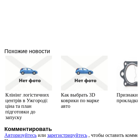
Похожие новости
Клінінг логістичних
Как выбрать 3D
Признаки 
центрів в Ужгороді:
коврики по марке
прокладки
ціна та план
авто
підготовки до
запуску
Комментировать
Авторизуйтесь
или
зарегистрируйтесь
, чтобы оставить комме