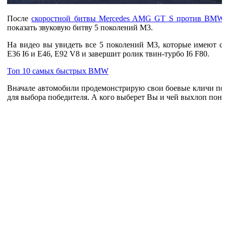
После
скоростной битвы Mercedes AMG GT S против BMW 
показать звуковую битву 5 поколений M3.
На видео вы увидеть все 5 поколений M3, которые имеют св
Е36 I6 и E46, E92 V8 и завершит ролик твин-турбо I6 F80.
Топ 10 самых быстрых BMW
Вначале автомобили продемонстрирую свои боевые кличи по о
для выбора победителя. А кого выберет Вы и чей выхлоп пон