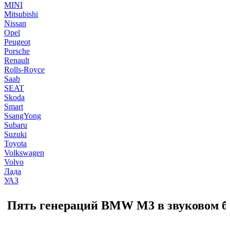
MINI
Mitsubishi
Nissan
Opel
Peugeot
Porsche
Renault
Rolls-Royce
Saab
SEAT
Skoda
Smart
SsangYong
Subaru
Suzuki
Toyota
Volkswagen
Volvo
Лада
УАЗ
Пять генераций BMW M3 в звуковом б