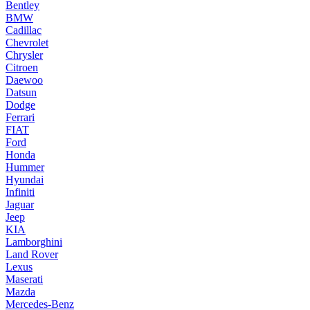
Bentley
BMW
Cadillac
Chevrolet
Chrysler
Citroen
Daewoo
Datsun
Dodge
Ferrari
FIAT
Ford
Honda
Hummer
Hyundai
Infiniti
Jaguar
Jeep
KIA
Lamborghini
Land Rover
Lexus
Maserati
Mazda
Mercedes-Benz