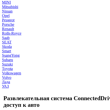
MINI
Mitsubishi
Nissan
Opel
Peugeot
Porsche
Renault
Rolls-Royce
Saab
SEAT
Skoda
Smart
SsangYong
Subaru
Suzuki
Toyota
Volkswagen
Volvo
Лада
УАЗ
Развлекательная система ConnectedDr
доступ к авто