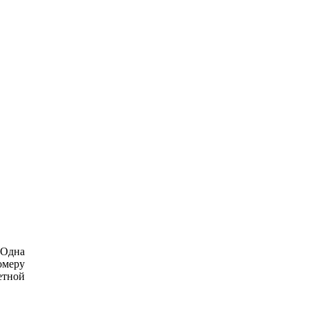
 Одна
омеру
етной