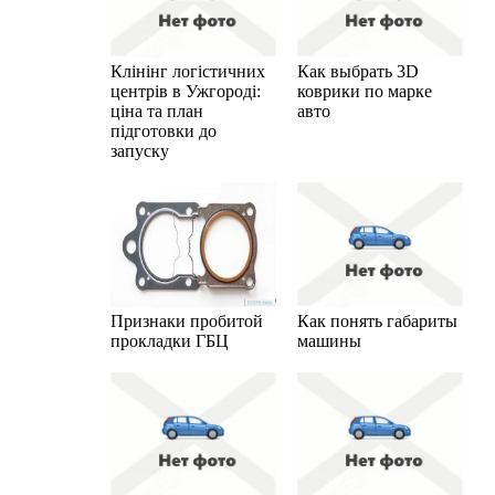
Клінінг логістичних
Как выбрать 3D
центрів в Ужгороді:
коврики по марке
ціна та план
авто
підготовки до
запуску
Признаки пробитой
Как понять габариты
прокладки ГБЦ
машины