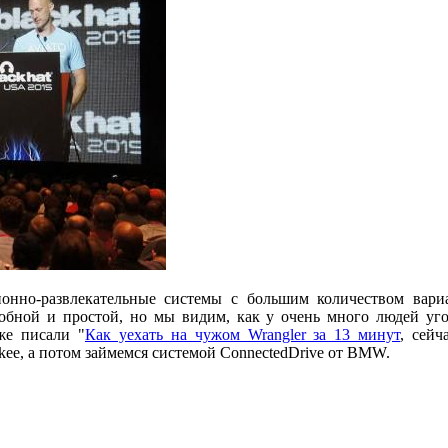
нно-развлекательные системы с большим количеством вари
добной и простой, но мы видим, как у очень много людей уг
же писали "
Как уехать на чужом Wrangler за 13 минут
, сейч
okee, а потом займемся системой ConnectedDrive от BMW.