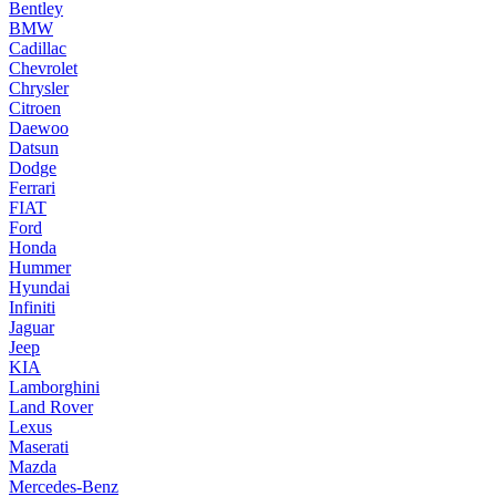
Bentley
BMW
Cadillac
Chevrolet
Chrysler
Citroen
Daewoo
Datsun
Dodge
Ferrari
FIAT
Ford
Honda
Hummer
Hyundai
Infiniti
Jaguar
Jeep
KIA
Lamborghini
Land Rover
Lexus
Maserati
Mazda
Mercedes-Benz