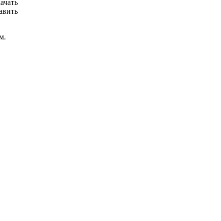
ачать
авить
м.