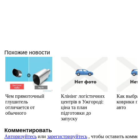
Похожие новости
Чем прямоточный
Клінінг логістичних
Как выбра
глушитель
центрів в Ужгороді:
коврики п
отличается от
ціна та план
авто
обычного
підготовки до
запуску
Комментировать
Авторизуйтесь
или
зарегистрируйтесь
, чтобы оставить комме