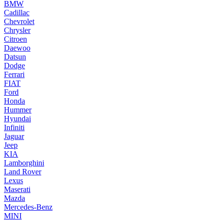
BMW
Cadillac
Chevrolet
Chrysler
Citroen
Daewoo
Datsun
Dodge
Ferrari
FIAT
Ford
Honda
Hummer
Hyundai
Infiniti
Jaguar
Jeep
KIA
Lamborghini
Land Rover
Lexus
Maserati
Mazda
Mercedes-Benz
MINI