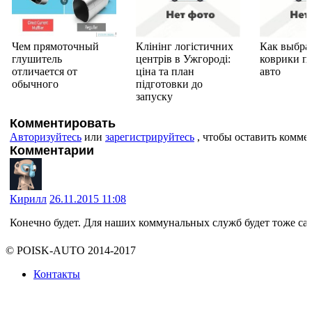
Чем прямоточный
Клінінг логістичних
Как выбра
глушитель
центрів в Ужгороді:
коврики п
отличается от
ціна та план
авто
обычного
підготовки до
запуску
Комментировать
Авторизуйтесь
или
зарегистрируйтесь
, чтобы оставить комме
Комментарии
Кирилл
26.11.2015 11:08
Конечно будет. Для наших коммунальных служб будет тоже сам
© POISK-
AUTO
2014-2017
Контакты