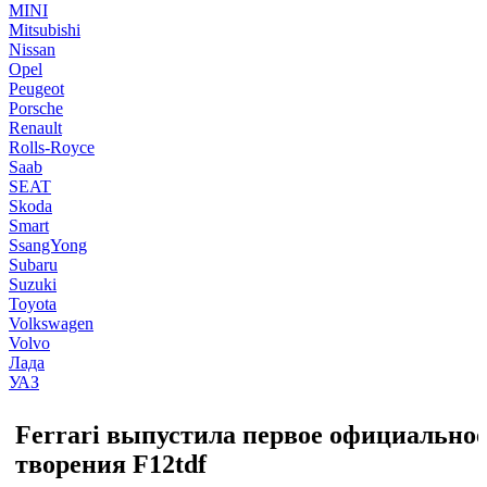
MINI
Mitsubishi
Nissan
Opel
Peugeot
Porsche
Renault
Rolls-Royce
Saab
SEAT
Skoda
Smart
SsangYong
Subaru
Suzuki
Toyota
Volkswagen
Volvo
Лада
УАЗ
Ferrari выпустила первое официальное
творения F12tdf