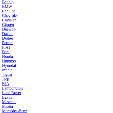
Bentley
BMW
Cadillac
Chevrolet
Chrysler
Citroen
Daewoo
Datsun
Dodge
Ferrari
FIAT
Ford
Honda
Hummer
Hyundai
Infiniti
Jaguar
Jeep
KIA
Lamborghini
Land Rover
Lexus
Maserati
Mazda
Mercedes-Benz