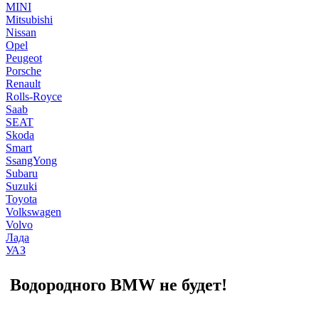
MINI
Mitsubishi
Nissan
Opel
Peugeot
Porsche
Renault
Rolls-Royce
Saab
SEAT
Skoda
Smart
SsangYong
Subaru
Suzuki
Toyota
Volkswagen
Volvo
Лада
УАЗ
Водородного BMW не будет!