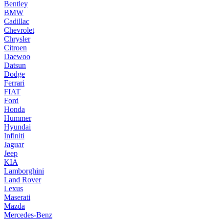
Bentley
BMW
Cadillac
Chevrolet
Chrysler
Citroen
Daewoo
Datsun
Dodge
Ferrari
FIAT
Ford
Honda
Hummer
Hyundai
Infiniti
Jaguar
Jeep
KIA
Lamborghini
Land Rover
Lexus
Maserati
Mazda
Mercedes-Benz