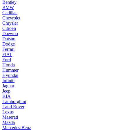
Bentley
BMW
Cadillac
Chevrolet
Chrysler
Citroen
Daewoo
Datsun
Dodge
Ferrari
FIAT
Ford
Honda
Hummer
Hyundai
Infiniti
Jaguar
Jeep
KIA
Lamborghini
Land Rover
Lexus
Maserati
Mazda
Mercedes-Benz