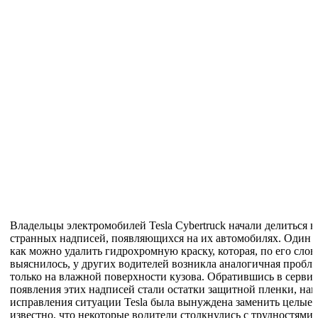
Владельцы электромобилей Tesla Cybertruck начали делиться 
странных надписей, появляющихся на их автомобилях. Один из
как можно удалить гидрохромную краску, которая, по его слов
выяснилось, у других водителей возникла аналогичная пробл
только на влажной поверхности кузова. Обратившись в серви
появления этих надписей стали остатки защитной пленки, нан
исправления ситуации Tesla была вынуждена заменить целые д
известно, что некоторые водители столкнулись с трудностями