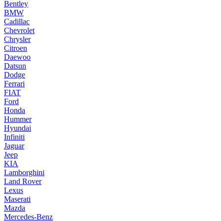
Bentley
BMW
Cadillac
Chevrolet
Chrysler
Citroen
Daewoo
Datsun
Dodge
Ferrari
FIAT
Ford
Honda
Hummer
Hyundai
Infiniti
Jaguar
Jeep
KIA
Lamborghini
Land Rover
Lexus
Maserati
Mazda
Mercedes-Benz