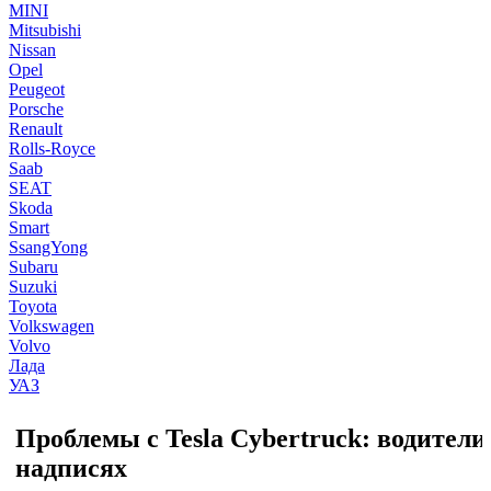
MINI
Mitsubishi
Nissan
Opel
Peugeot
Porsche
Renault
Rolls-Royce
Saab
SEAT
Skoda
Smart
SsangYong
Subaru
Suzuki
Toyota
Volkswagen
Volvo
Лада
УАЗ
Проблемы с Tesla Cybertruck: водител
надписях