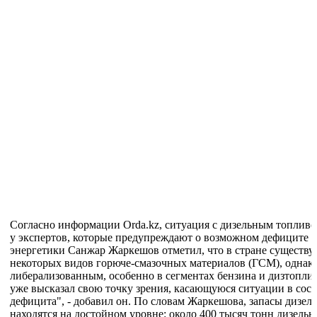
Согласно информации Orda.kz, ситуация с дизельным топливо
у экспертов, которые предупреждают о возможном дефиците и
энергетики Санжар Жаркешов отметил, что в стране существу
некоторых видов горюче-смазочных материалов (ГСМ), однако
либерализованным, особенно в сегментах бензина и дизтопл
уже высказал свою точку зрения, касающуюся ситуации в сосе
дефицита", - добавил он. По словам Жаркешова, запасы дизель
находятся на достойном уровне: около 400 тысяч тонн дизельн