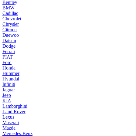
Bentley
BMW
Cadillac
Chevrolet
Chrysler
Citroen
Daewoo
Datsun
Dodge
Ferrari
FIAT
Ford
Honda
Hummer
Hyundai
Infiniti
Jaguar
Jeep
KIA
Lamborghini
Land Rover
Lexus
Maserati
Mazda
Mercedes-Benz