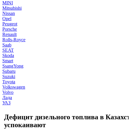
MINI
Mitsubishi
Nissan
Opel
Peugeot
Porsche
Renault
Rolls-Royce
Saab
SEAT
Skoda
Smart
SsangYong
Subaru
Suzuki
Toyota
Volkswagen
Volvo
Лада
УАЗ
Дефицит дизельного топлива в Казахст
успокаивают