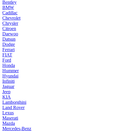
Bentley
BMW
Cadillac
Chevrolet
Chrysler
Citroen
Daewoo
Datsun
Dodge
Ferrari
FIAT
Ford
Honda
Hummer
Hyundai
Infiniti
Jaguar
Jeep
KIA
Lamborghini
Land Rover
Lexus
Maserati
Mazda
Mercedes-Benz