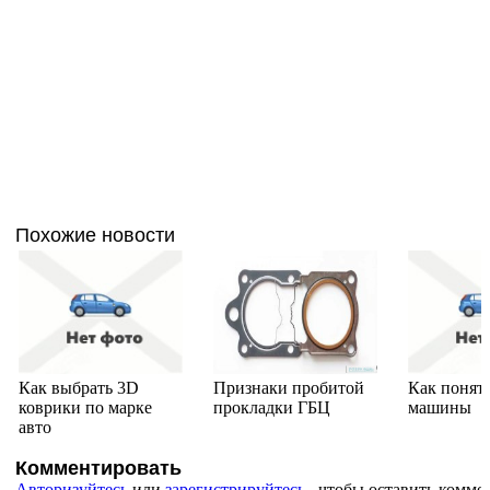
Похожие новости
Как выбрать 3D
Признаки пробитой
Как понят
коврики по марке
прокладки ГБЦ
машины
авто
Комментировать
Авторизуйтесь
или
зарегистрируйтесь
, чтобы оставить комме