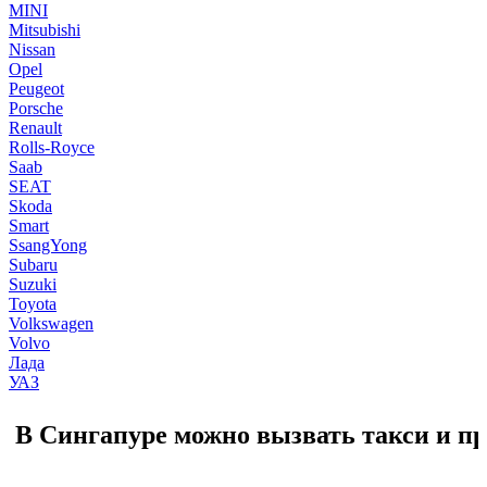
MINI
Mitsubishi
Nissan
Opel
Peugeot
Porsche
Renault
Rolls-Royce
Saab
SEAT
Skoda
Smart
SsangYong
Subaru
Suzuki
Toyota
Volkswagen
Volvo
Лада
УАЗ
В Сингапуре можно вызвать такси и п