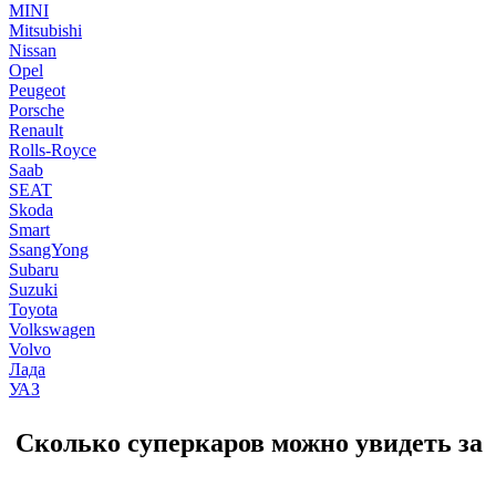
MINI
Mitsubishi
Nissan
Opel
Peugeot
Porsche
Renault
Rolls-Royce
Saab
SEAT
Skoda
Smart
SsangYong
Subaru
Suzuki
Toyota
Volkswagen
Volvo
Лада
УАЗ
Сколько суперкаров можно увидеть за 