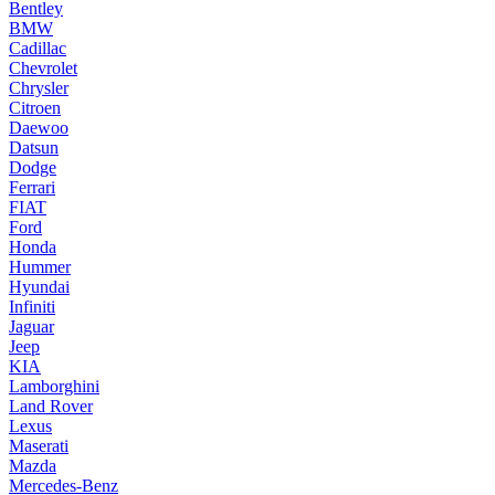
Bentley
BMW
Cadillac
Chevrolet
Chrysler
Citroen
Daewoo
Datsun
Dodge
Ferrari
FIAT
Ford
Honda
Hummer
Hyundai
Infiniti
Jaguar
Jeep
KIA
Lamborghini
Land Rover
Lexus
Maserati
Mazda
Mercedes-Benz