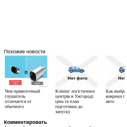
Похожие новости
Чем прямоточный
Клінінг логістичних
Как выбра
глушитель
центрів в Ужгороді:
коврики п
отличается от
ціна та план
авто
обычного
підготовки до
запуску
Комментировать