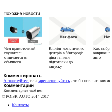
Похожие новости
Чем прямоточный
Клінінг логістичних
Как выбра
глушитель
центрів в Ужгороді:
коврики п
отличается от
ціна та план
авто
обычного
підготовки до
запуску
Комментировать
Авторизуйтесь
или
зарегистрируйтесь
, чтобы оставить комме
Комментарии
Комментариев ещё нет
© POISK-
AUTO
2014-2017
Контакты