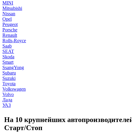
MINI
Mitsubishi
Nissan
Opel
Peugeot
Porsche
Renault
Rolls-Royce
Saab
SEAT
Skoda
Smart
SsangYong
Subaru
Suzuki
Toyota
Volkswagen
Volvo
Лада
УАЗ
На 10 крупнейших автопроизводителей 
Старт/Стоп