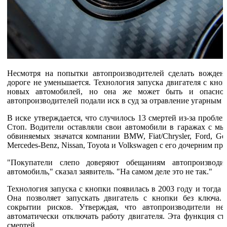
Несмотря на попытки автопроизводителей сделать вождени
дороге не уменьшается. Технология запуска двигателя с кно
новых автомобилей, но она же может быть и опасно
автопроизводителей подали иск в суд за отравление угарным г
В иске утверждается, что случилось 13 смертей из-за пробл
Стоп. Водители оставляли свои автомобили в гаражах с мы
обвиняемых значатся компании BMW, Fiat/Chrysler, Ford, Gene
Mercedes-Benz, Nissan, Toyota и Volkswagen с его дочерним пр
"Покупатели слепо доверяют обещаниям автопроизводи
автомобиль," сказал заявитель. "На самом деле это не так."
Технология запуска с кнопки появилась в 2003 году и тогда 
Она позволяет запускать двигатель с кнопки без ключа.
сокрытии рисков. Утверждая, что автопроизводители не
автоматически отключать работу двигателя. Эта функция ст
смертей.