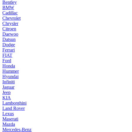
Bentley
BMW
Cadillac
Chevrolet
Chrysler
Citroen
Daewoo
Datsun
Dodge
Ferrari
FIAT
Ford
Honda
Hummer
Hyundai
Infiniti
Jaguar
Jeep
KIA
Lamborghini
Land Rover
Lexus
Maserati
Mazda
Mercedes-Benz