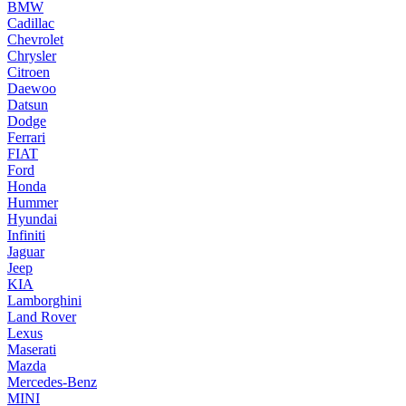
BMW
Cadillac
Chevrolet
Chrysler
Citroen
Daewoo
Datsun
Dodge
Ferrari
FIAT
Ford
Honda
Hummer
Hyundai
Infiniti
Jaguar
Jeep
KIA
Lamborghini
Land Rover
Lexus
Maserati
Mazda
Mercedes-Benz
MINI