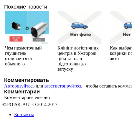
Похожие новости
Чем прямоточный
Клінінг логістичних
Как выбра
глушитель
центрів в Ужгороді:
коврики п
отличается от
ціна та план
авто
обычного
підготовки до
запуску
Комментировать
Авторизуйтесь
или
зарегистрируйтесь
, чтобы оставить комме
Комментарии
Комментариев ещё нет
© POISK-
AUTO
2014-2017
Контакты