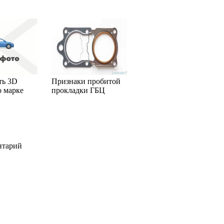
ть 3D
Признаки пробитой
о марке
прокладки ГБЦ
нтарий