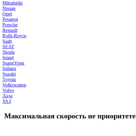
Mitsubishi
Nissan
Opel
Peugeot
Porsche
Renault
Rolls-Royce
Saab
SEAT
Skoda
Smart
SsangYong
Subaru
Suzuki
Toyota
Volkswagen
Volvo
Лада
УАЗ
Максимальная скорость не приоритете 