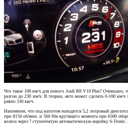
Что такое 100 км/ч для нового Audi R8 V10 Plus? Очевидно, ч
разгон до 230 км/ч. В теории, авто может сделать 0-100 км/ч 
равно 330 км/ч.
Напомним, что под капотом находится 5,2 литровый двигател
при 8150 об/мин. и ​​560 Нм крутящего момента при 6500 обор
колеса через 7 ступенчатую автоматическую коробку S-Tronic. 