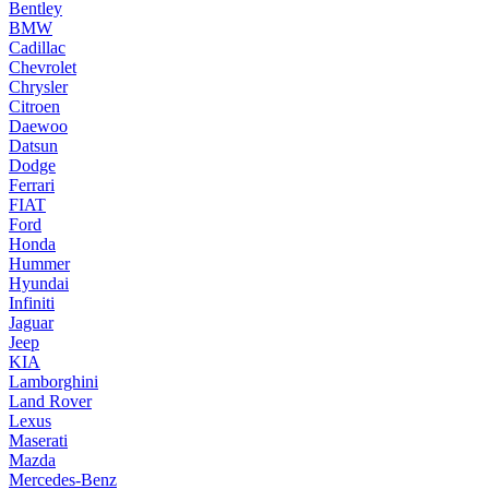
Bentley
BMW
Cadillac
Chevrolet
Chrysler
Citroen
Daewoo
Datsun
Dodge
Ferrari
FIAT
Ford
Honda
Hummer
Hyundai
Infiniti
Jaguar
Jeep
KIA
Lamborghini
Land Rover
Lexus
Maserati
Mazda
Mercedes-Benz