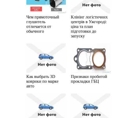
Чем прямоточный
Клінінг логістичних
глушитель
центрів в Ужгороді:
отличается от
ціна та план
обычного
підготовки до
запуску
Как выбрать 3D
Признаки пробитой
коврики по марке
прокладки ГБЦ
авто