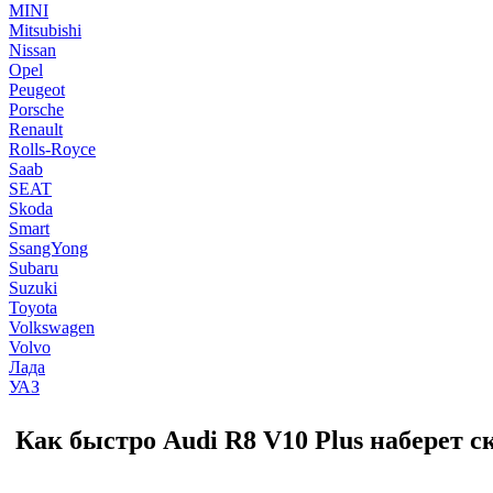
MINI
Mitsubishi
Nissan
Opel
Peugeot
Porsche
Renault
Rolls-Royce
Saab
SEAT
Skoda
Smart
SsangYong
Subaru
Suzuki
Toyota
Volkswagen
Volvo
Лада
УАЗ
Как быстро Audi R8 V10 Plus наберет с