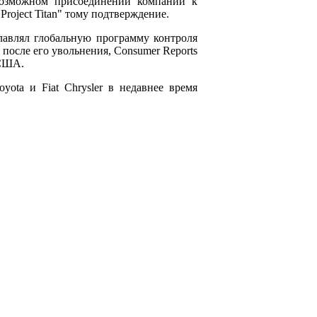
возможном присоединении компании к
oject Titan" тому подтверждение.
зглавлял глобальную программу контроля
после его увольнения, Consumer Reports
 США.
yota и Fiat Chrysler в недавнее время