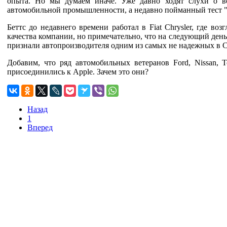
опыта. Но мы думаем иначе. Уже давно ходят слухи о 
автомобильной промышленности, а недавно пойманный тест "Pr
Беттс до недавнего времени работал в Fiat Chrysler, где во
качества компании, но примечательно, что на следующий день 
признали автопроизводителя одним из самых не надежных в
Добавим, что ряд автомобильных ветеранов Ford, Nissan, To
присоединились к Apple. Зачем это они?
Назад
1
Вперед