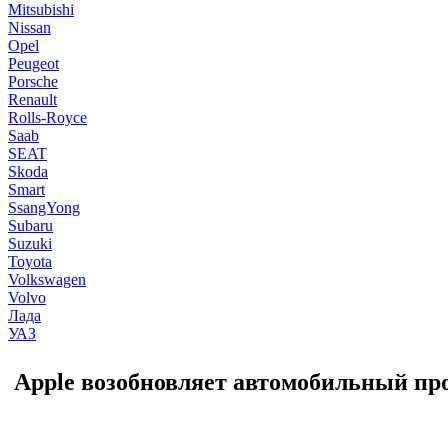
Mitsubishi
Nissan
Opel
Peugeot
Porsche
Renault
Rolls-Royce
Saab
SEAT
Skoda
Smart
SsangYong
Subaru
Suzuki
Toyota
Volkswagen
Volvo
Лада
УАЗ
Apple возобновляет автомобильный про