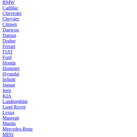
BMW
Cadillac
Chevrolet
Chrysler
Citroen
Daewoo
Datsun
Dodge
Ferrari
FIAT
Ford
Honda
Hummer
Hyundai
Infiniti
Jaguar
Jeep
KIA
Lamborghini
Land Rover
Lexus
Maserati
Mazda
Mercedes-Benz
MINI