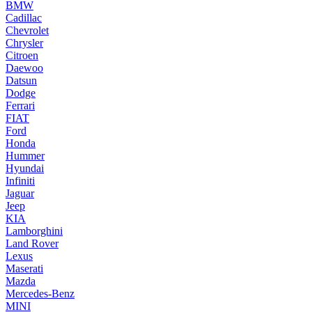
BMW
Cadillac
Chevrolet
Chrysler
Citroen
Daewoo
Datsun
Dodge
Ferrari
FIAT
Ford
Honda
Hummer
Hyundai
Infiniti
Jaguar
Jeep
KIA
Lamborghini
Land Rover
Lexus
Maserati
Mazda
Mercedes-Benz
MINI