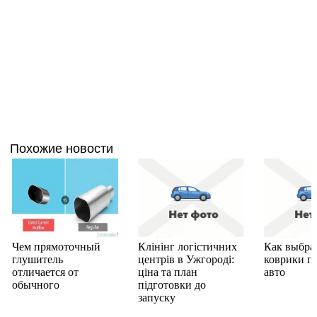
Похожие новости
Чем прямоточный
Клінінг логістичних
Как выбра
глушитель
центрів в Ужгороді:
коврики п
отличается от
ціна та план
авто
обычного
підготовки до
запуску