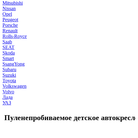
Mitsubishi
Nissan
Opel
Peugeot
Porsche
Renault
Rolls-Royce
Saab
SEAT
Skoda
Smart
SsangYong
Subaru
Suzuki
Toyota
Volkswagen
Volvo
Лада
УАЗ
Пуленепробиваемое детское автокресл