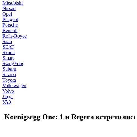
Mitsubishi
Nissan
Opel
Peugeot
Porsche
Renault
Rolls-Royce
Saab
SEAT
Skoda
Smart
SsangYong
Subaru
Suzuki
Toyota
Volkswagen
Volvo
Лада
УАЗ
Koenigsegg One: 1 и Regera встретились