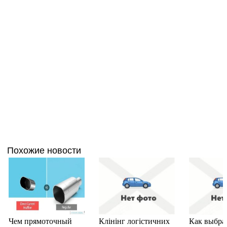
Похожие новости
Чем прямоточный
Клінінг логістичних
Как выбра