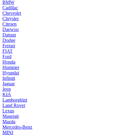
BMW
Cadillac
Chevrolet
Chrysler
Citroen
Daewoo
Datsun
Dodge
Ferrari
FIAT
Ford
Honda
Hummer
Hyundai
Infiniti
Jaguar
Jeep
KIA
Lamborghini
Land Rover
Lexus
Maserati
Mazda
Mercedes-Benz
MINI