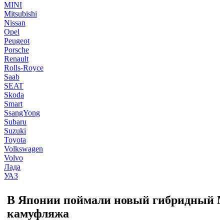
MINI
Mitsubishi
Nissan
Opel
Peugeot
Porsche
Renault
Rolls-Royce
Saab
SEAT
Skoda
Smart
SsangYong
Subaru
Suzuki
Toyota
Volkswagen
Volvo
Лада
УАЗ
В Японии поймали новый гибридный Mit
камуфляжа