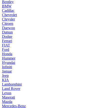
Bentley
BMW
Cadillac
Chevrolet
Chrysler
Citroen
Daewoo
Datsun
Dodge
Ferrari
FIAT
Ford
Honda
Hummer
Hyundai
Infiniti
Jaguar
Jeep
KIA
Lamborghini
Land Rover
Lexus
Maserati
Mazda
Mercedes-Benz