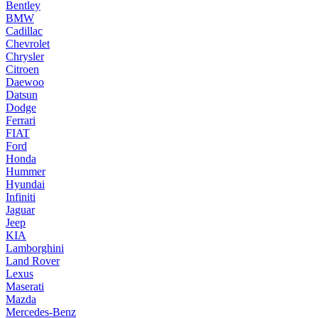
Bentley
BMW
Cadillac
Chevrolet
Chrysler
Citroen
Daewoo
Datsun
Dodge
Ferrari
FIAT
Ford
Honda
Hummer
Hyundai
Infiniti
Jaguar
Jeep
KIA
Lamborghini
Land Rover
Lexus
Maserati
Mazda
Mercedes-Benz