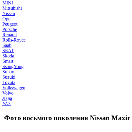
MINI
Mitsubishi
Nissan
Opel
Peugeot
Porsche
Renault
Rolls-Royce
Saab
SEAT
Skoda
Smart
SsangYong
Subaru
Suzuki
Toyota
Volkswagen
Volvo
Лада
УАЗ
Фото восьмого поколения Nissan Maxi