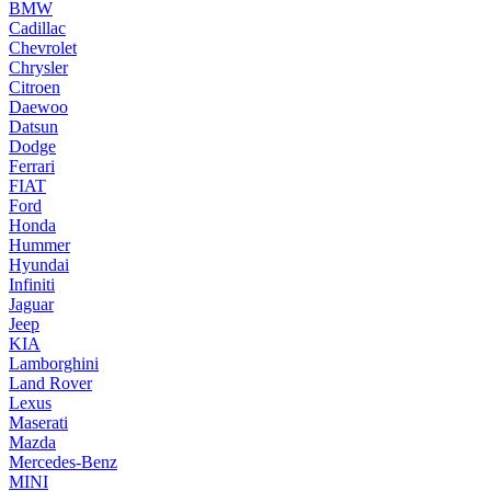
BMW
Cadillac
Chevrolet
Chrysler
Citroen
Daewoo
Datsun
Dodge
Ferrari
FIAT
Ford
Honda
Hummer
Hyundai
Infiniti
Jaguar
Jeep
KIA
Lamborghini
Land Rover
Lexus
Maserati
Mazda
Mercedes-Benz
MINI