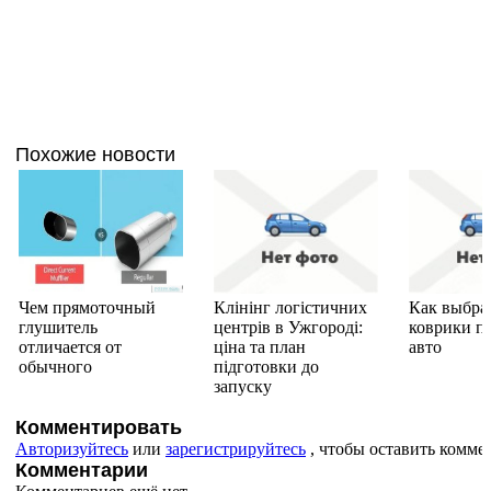
Похожие новости
Чем прямоточный
Клінінг логістичних
Как выбра
глушитель
центрів в Ужгороді:
коврики п
отличается от
ціна та план
авто
обычного
підготовки до
запуску
Комментировать
Авторизуйтесь
или
зарегистрируйтесь
, чтобы оставить комме
Комментарии