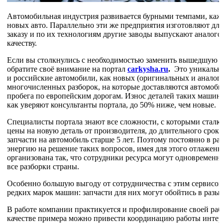
Автомобильная индустрия развивается бурными темпами, каж
новых авто. Параллельно эти же предприятия изготовляют для
заказу и по их технологиям другие заводы выпускают аналог
качеству.
Если вы столкнулись с необходимостью заменить вышедшую из
обратите своё внимание на портал
carkysha.ru
.
Это уникальна
и российские автомобили, как новых (оригинальных и аналого
многочисленных разборок, на которые доставляются автомоби
пробега по европейским дорогам. Износ деталей таких машин, 
как уверяют консультанты портала, до 50% ниже, чем новые.
Специалисты портала знают все сложности, с которыми сталки
цены на новую деталь от производителя, до длительного срока
запчасти на автомобиль старше 5 лет. Поэтому постоянно в р
энергию на решение таких вопросов, имея для этого отлаженн
организована так, что сотрудники ресурса могут одновременн
все разборки страны.
Особенно большую выгоду от сотрудничества с этим сервисо
редких марок машин: запчасти для них могут обойтись в разы 
В работе компании практикуется и профилирование своей раб
качестве примера можно привести координацию работы интерн