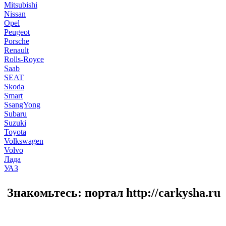
Mitsubishi
Nissan
Opel
Peugeot
Porsche
Renault
Rolls-Royce
Saab
SEAT
Skoda
Smart
SsangYong
Subaru
Suzuki
Toyota
Volkswagen
Volvo
Лада
УАЗ
Знакомьтесь: портал http://carkysha.ru