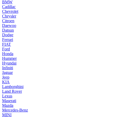
BMW
Cadillac
Chevrolet
Chrysler
Citroen
Daewoo
Datsun
Dodge
Ferrari
FIAT
Ford
Honda
Hummer
Hyundai
Infiniti
Jaguar
Jeep
KIA
Lamborghini
Land Rover
Lexus
Maserati
Mazda
Mercedes-Benz
MINI