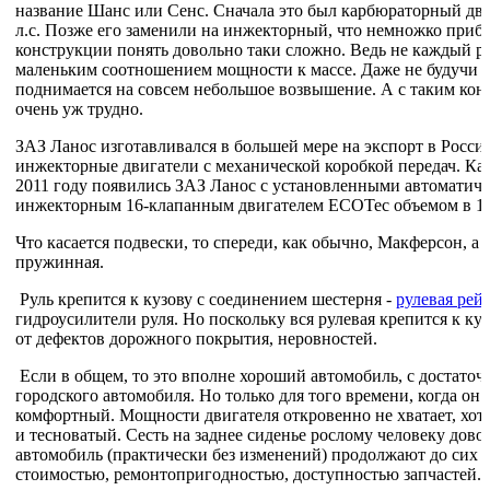
название Шанс или Сенс. Сначала это был карбюраторный дв
л.с. Позже его заменили на инжекторный, что немножко приба
конструкции понять довольно таки сложно. Ведь не каждый р
маленьким соотношением мощности к массе. Даже не будучи с
поднимается на совсем небольшое возвышение. А с таким кон
очень уж трудно.
ЗАЗ Ланос изготавливался в большей мере на экспорт в Россию
инжекторные двигатели с механической коробкой передач. Как
2011 году появились ЗАЗ Ланос с установленными автоматичес
инжекторным 16-клапанным двигателем ECOTec объемом в 1,
Что касается подвески, то спереди, как обычно, Макферсон, а
пружинная.
Руль крепится к кузову с соединением шестерня -
рулевая рей
гидроусилители руля. Но поскольку вся рулевая крепится к куз
от дефектов дорожного покрытия, неровностей.
Если в общем, то это вполне хороший автомобиль, с достаточ
городского автомобиля. Но только для того времени, когда он 
комфортный. Мощности двигателя откровенно не хватает, хот
и тесноватый. Сесть на заднее сиденье рослому человеку дово
автомобиль (практически без изменений) продолжают до сих 
стоимостью, ремонтопригодностью, доступностью запчастей. 