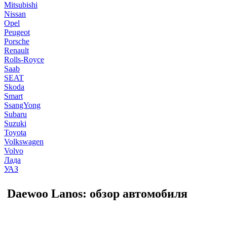
Mitsubishi
Nissan
Opel
Peugeot
Porsche
Renault
Rolls-Royce
Saab
SEAT
Skoda
Smart
SsangYong
Subaru
Suzuki
Toyota
Volkswagen
Volvo
Лада
УАЗ
Daewoo Lanos: обзор автомобиля