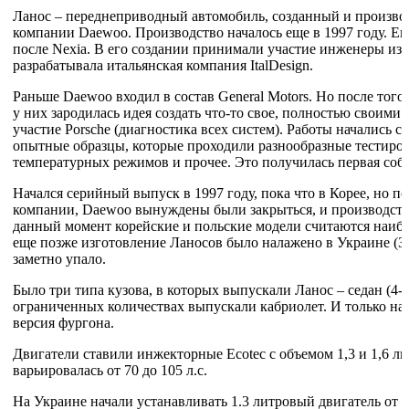
Ланос – переднеприводный автомобиль, созданный и произво
компании Daewoo. Производство началось еще в 1997 году. Е
после Nexia. В его создании принимали участие инженеры из
разрабатывала итальянская компания ItalDesign.
Раньше Daewoo входил в состав General Motors. Но после того
у них зародилась идея создать что-то свое, полностью своими
участие Porsche (диагностика всех систем). Работы начались с
опытные образцы, которые проходили разнообразные тестиров
температурных режимов и прочее. Это получилась первая соб
Начался серийный выпуск в 1997 году, пока что в Корее, но п
компании, Daewoo вынуждены были закрыться, и производств
данный момент корейские и польские модели считаются наиб
еще позже изготовление Ланосов было налажено в Украине (ЗА
заметно упало.
Было три типа кузова, в которых выпускали Ланос – седан (4-дв
ограниченных количествах выпускали кабриолет. И только на 
версия фургона.
Двигатели ставили инжекторные Ecotec с объемом 1,3 и 1,6 л
варьировалась от 70 до 105 л.с.
На Украине начали устанавливать 1.3 литровый двигатель от 