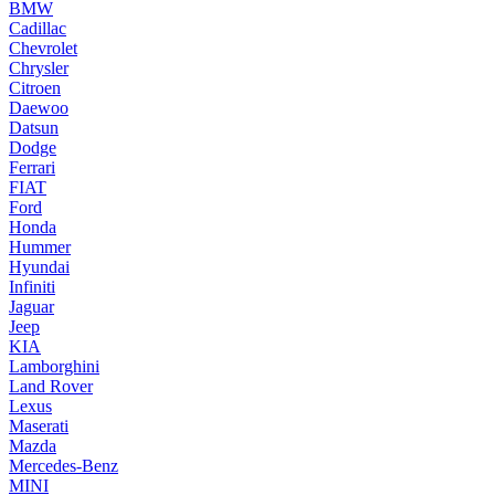
BMW
Cadillac
Chevrolet
Chrysler
Citroen
Daewoo
Datsun
Dodge
Ferrari
FIAT
Ford
Honda
Hummer
Hyundai
Infiniti
Jaguar
Jeep
KIA
Lamborghini
Land Rover
Lexus
Maserati
Mazda
Mercedes-Benz
MINI