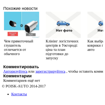
Похожие новости
Чем прямоточный
Клінінг логістичних
Как выбра
глушитель
центрів в Ужгороді:
коврики п
отличается от
ціна та план
авто
обычного
підготовки до
запуску
Комментировать
Авторизуйтесь
или
зарегистрируйтесь
, чтобы оставить комме
Комментарии
Комментариев ещё нет
© POISK-
AUTO
2014-2017
Контакты