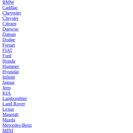
BMW
Cadillac
Chevrolet
Chrysler
Citroen
Daewoo
Datsun
Dodge
Ferrari
FIAT
Ford
Honda
Hummer
Hyundai
Infiniti
Jaguar
Jeep
KIA
Lamborghini
Land Rover
Lexus
Maserati
Mazda
Mercedes-Benz
MINI