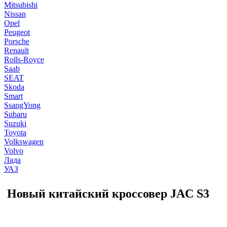
Mitsubishi
Nissan
Opel
Peugeot
Porsche
Renault
Rolls-Royce
Saab
SEAT
Skoda
Smart
SsangYong
Subaru
Suzuki
Toyota
Volkswagen
Volvo
Лада
УАЗ
Новый китайский кроссовер JAC S3