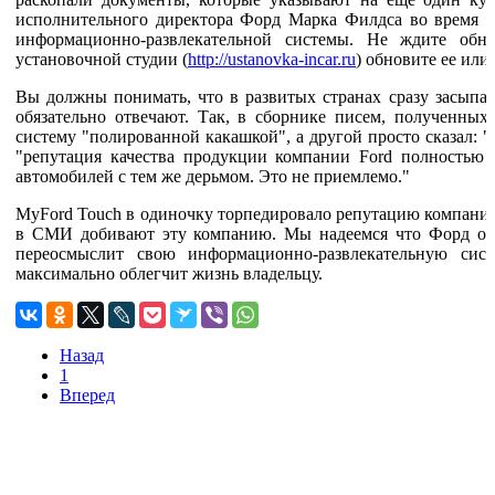
исполнительного директора Форд Марка Филдса во время п
информационно-развлекательной системы. Не ждите обн
установочной студии (
http://ustanovka-incar.ru
) обновите ее или
Вы должны понимать, что в развитых странах сразу засыпа
обязательно отвечают. Так, в сборнике писем, полученных 
систему "полированной какашкой", а другой просто сказал: 
"репутация качества продукции компании Ford полностью 
автомобилей с тем же дерьмом. Это не приемлемо."
MyFord Touch в одиночку торпедировало репутацию компании
в СМИ добивают эту компанию. Мы надеемся что Форд от
переосмыслит свою информационно-развлекательную сист
максимально облегчит жизнь владельцу.
Назад
1
Вперед