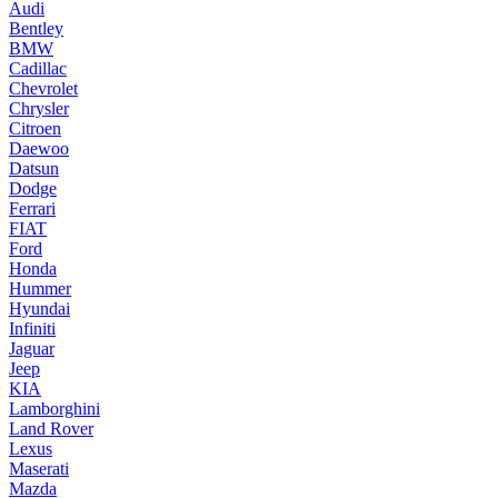
Audi
Bentley
BMW
Cadillac
Chevrolet
Chrysler
Citroen
Daewoo
Datsun
Dodge
Ferrari
FIAT
Ford
Honda
Hummer
Hyundai
Infiniti
Jaguar
Jeep
KIA
Lamborghini
Land Rover
Lexus
Maserati
Mazda