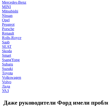
Mercedes-Benz
MINI
Mitsubishi
Nissan
Opel
Peugeot
Porsche
Renault
Rolls-Royce
Saab
SEAT
Skoda
Smart
SsangYong
Subaru
Suzuki
Toyota
Volkswagen
Volvo
Лада
УАЗ
Даже руководители Форд имели пробле