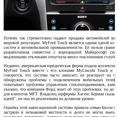
Почему так стремительно падают продажи автомобилей ком
мировой репутации. MyFord Touch является одним одной из 
систем в автомобильной промышленности. Её нельзя сравн
разработанная совместно с корпорацией Майкрософт си
медленными откликами отпугнула много поклонников голубог
Недавно, американская юридическая фирма подала коллективн
MyFord Touch вместе с его клонами MyLincoln Touch и M
говорится, что система часто зависает, не реагирует на 
обнаружены проблемы с подключением мобильных телефо
охватывает проблемы управления стеклоподьемников, каме
указано, что компания Форд знает об этих проблемах, но до
для клиентов MFT. Владелец юрфирмы Хагенс Берман сказал,
идеей", но она не реализована на должном уровне.
Ошибка этой навигационной системы привела семью Билла Фо
застряли в незнакомой местности и долго не могли выеха
раскопали документы, которые указывают на еще один ку