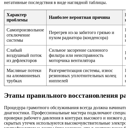
негативные последствия в виде наглядной таблицы.
Характер
В
Наиболее вероятная причина
проблемы
и
Самопроизвольное
К
Перегрев из-за забитого грязью и
отключение
р
пухом радиатора (конденсора)
системы
к
Слабый
Сильное засорение салонного
П
воздушный поток
фильтра или неисправность
п
из дефлекторов
моторчика вентилятора
Масляные потеки
Разгерметизация системы, износ
П
на алюминиевых
резиновых уплотнительных колец
в
трубках
ниппелей
к
Этапы правильного восстановления ра
Процедура грамотного обслуживания всегда должна начинатьс
диагностики. Профессиональные мастера подключают специа
проверки рабочего давления в контурах высокого и низкого д
скрытых утечек используются высокочувствительные электро