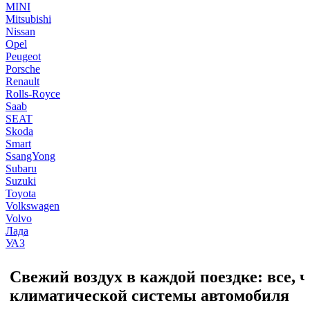
MINI
Mitsubishi
Nissan
Opel
Peugeot
Porsche
Renault
Rolls-Royce
Saab
SEAT
Skoda
Smart
SsangYong
Subaru
Suzuki
Toyota
Volkswagen
Volvo
Лада
УАЗ
Свежий воздух в каждой поездке: все, ч
климатической системы автомобиля