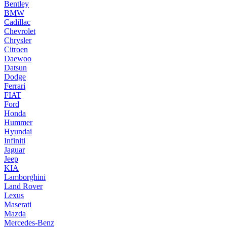
Bentley
BMW
Cadillac
Chevrolet
Chrysler
Citroen
Daewoo
Datsun
Dodge
Ferrari
FIAT
Ford
Honda
Hummer
Hyundai
Infiniti
Jaguar
Jeep
KIA
Lamborghini
Land Rover
Lexus
Maserati
Mazda
Mercedes-Benz