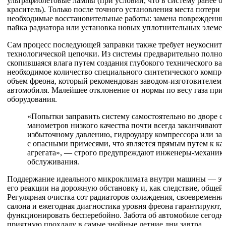
ультрафиолетовые лампы (при условии, что в систему ранее 
краситель). Только после точного установления места потери 
необходимые восстановительные работы: замена поврежденны
пайка радиатора или установка новых уплотнительных элемен
Сам процесс последующей заправки также требует неукосните
технологической цепочки. Из системы предварительно полнос
скопившаяся влага путем создания глубокого технического вак
необходимое количество специального синтетического компре
объем фреона, который рекомендован заводом-изготовителем 
автомобиля. Малейшее отклонение от нормы по весу газа прив
оборудования.
«Попытки заправить систему самостоятельно во дворе 
манометров низкого качества почти всегда заканчиваютс
избыточному давлению, гидроудару компрессора или зал
с опасными примесями, что является прямым путем к к
агрегата», — строго предупреждают инженеры-механики
обслуживания.
Поддержание идеального микроклимата внутри машины — это 
его реакции на дорожную обстановку и, как следствие, общей
Регулярная очистка сот радиаторов охлаждения, своевременн
салона и ежегодная диагностика уровня фреона гарантируют, 
функционировать бесперебойно. Забота об автомобиле сегодн
приятную прохладу в самые знойные летние дни завтра.