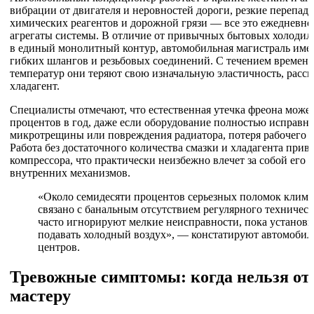
вибрации от двигателя и неровностей дороги, резкие перепад
химических реагентов и дорожной грязи — все это ежедневно
агрегаты системы. В отличие от привычных бытовых холодиль
в единый монолитный контур, автомобильная магистраль име
гибких шлангов и резьбовых соединений. С течением времени
температур они теряют свою изначальную эластичность, расс
хладагент.
Специалисты отмечают, что естественная утечка фреона может
процентов в год, даже если оборудование полностью исправно
микротрещины или повреждения радиатора, потеря рабочего д
Работа без достаточного количества смазки и хладагента при
компрессора, что практически неизбежно влечет за собой его
внутренних механизмов.
«Около семидесяти процентов серьезных поломок клим
связано с банальным отсутствием регулярного техничес
часто игнорируют мелкие неисправности, пока установка
подавать холодный воздух», — констатируют автомоби
центров.
Тревожные симптомы: когда нельзя от
мастеру