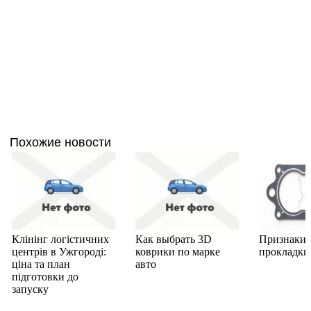
Похожие новости
Клінінг логістичних
Как выбрать 3D
Признаки 
центрів в Ужгороді:
коврики по марке
прокладки
ціна та план
авто
підготовки до
запуску