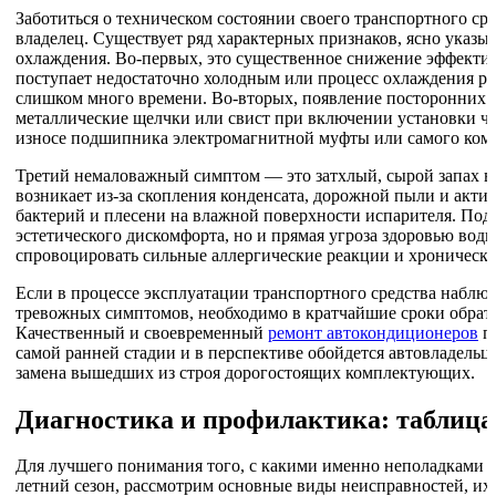
Заботиться о техническом состоянии своего транспортного с
владелец. Существует ряд характерных признаков, ясно указ
охлаждения. Во-первых, это существенное снижение эффектив
поступает недостаточно холодным или процесс охлаждения ра
слишком много времени. Во-вторых, появление посторонних з
металлические щелчки или свист при включении установки ча
износе подшипника электромагнитной муфты или самого комп
Третий немаловажный симптом — это затхлый, сырой запах в
возникает из-за скопления конденсата, дорожной пыли и акт
бактерий и плесени на влажной поверхности испарителя. Под
эстетического дискомфорта, но и прямая угроза здоровью води
спровоцировать сильные аллергические реакции и хронически
Если в процессе эксплуатации транспортного средства наблюд
тревожных симптомов, необходимо в кратчайшие сроки обрат
Качественный и своевременный
ремонт автокондиционеров
по
самой ранней стадии и в перспективе обойдется автовладельц
замена вышедших из строя дорогостоящих комплектующих.
Диагностика и профилактика: таблица
Для лучшего понимания того, с какими именно неполадками ч
летний сезон, рассмотрим основные виды неисправностей, и