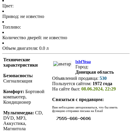
Цвет:
Привод: не известно
Топливо:
Количество дверей: не известно
Объем двигателя: 0.0 л
Технические
lxbfYeaa
характеристики
Город:
Донецкая область
Безопасность:
Объявлений продавца:
530
Сигнализация
Пользуется сайтом:
1972 года
На сайте был:
08.06.2024, 22:29
Комфорт:
Бортовой
компьютер,
Связаться с продавцом:
Кондиционер
Вам небходимо авторизоваться, что бы иметь
функцию отправки письма на Email
Мультимедиа:
CD,
DVD, MP3,
Аккустика,
Магнитола