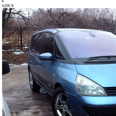
6200
$