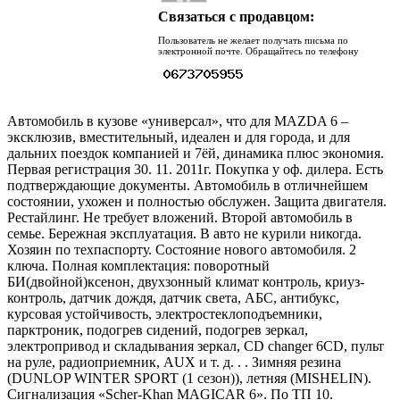
Связаться с продавцом:
Пользователь не желает получать письма по
электронной почте. Обращайтесь по телефону
Автомобиль в кузове «универсал», что для MAZDA 6 –
эксклюзив, вместительный, идеален и для города, и для
дальних поездок компанией и 7ёй, динамика плюс экономия.
Первая регистрация 30. 11. 2011г. Покупка у оф. дилера. Есть
подтверждающие документы. Автомобиль в отличнейшем
состоянии, ухожен и полностью обслужен. Защита двигателя.
Рестайлинг. Не требует вложений. Второй автомобиль в
семье. Бережная эксплуатация. В авто не курили никогда.
Хозяин по техпаспорту. Состояние нового автомобиля. 2
ключа. Полная комплектация: поворотный
БИ(двойной)ксенон, двухзонный климат контроль, криуз-
контроль, датчик дождя, датчик света, АБС, антибукс,
курсовая устойчивость, электростеклоподъемники,
парктроник, подогрев сидений, подогрев зеркал,
электропривод и складывания зеркал, CD changer 6CD, пульт
на руле, радиоприемник, AUX и т. д. . . Зимняя резина
(DUNLOP WINTER SPORT (1 сезон)), летняя (MISHELIN).
Сигнализация «Scher-Khan MAGICAR 6». По ТП 10.