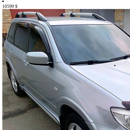
10599
$